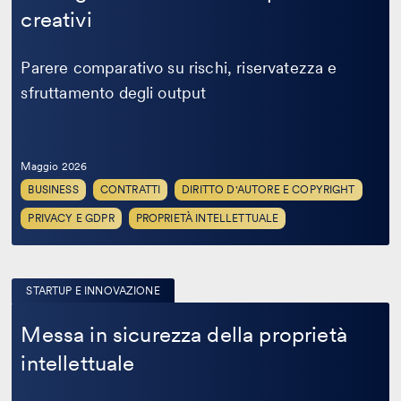
nei
creativi
processi
creativi
Parere comparativo su rischi, riservatezza e
sfruttamento degli output
Maggio 2026
BUSINESS
CONTRATTI
DIRITTO D'AUTORE E COPYRIGHT
PRIVACY E GDPR
PROPRIETÀ INTELLETTUALE
STARTUP E INNOVAZIONE
Messa
in
Messa in sicurezza della proprietà
sicurezza
intellettuale
della
proprietà
intellettuale