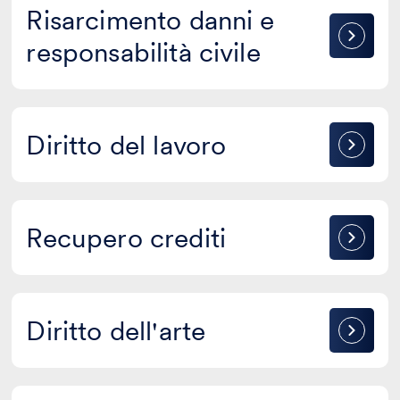
Risarcimento
Risarcimento danni e
danni
responsabilità civile
e
responsabilità
civile
Diritto
Diritto del lavoro
del
lavoro
Recupero
Recupero crediti
crediti
Diritto
Diritto dell'arte
dell'arte