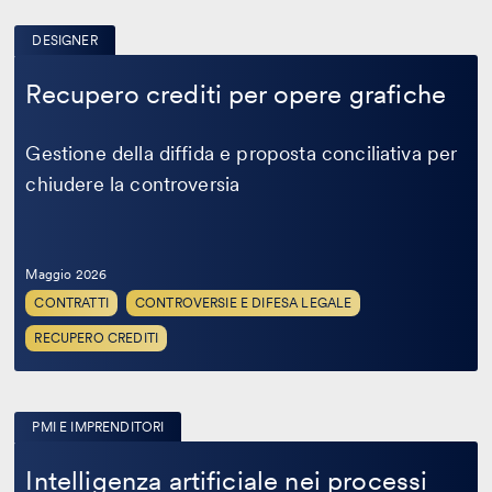
DESIGNER
Recupero
crediti
Recupero crediti per opere grafiche
per
opere
grafiche
Gestione della diffida e proposta conciliativa per
chiudere la controversia
Maggio 2026
CONTRATTI
CONTROVERSIE E DIFESA LEGALE
RECUPERO CREDITI
PMI E IMPRENDITORI
Intelligenza
artificiale
Intelligenza artificiale nei processi