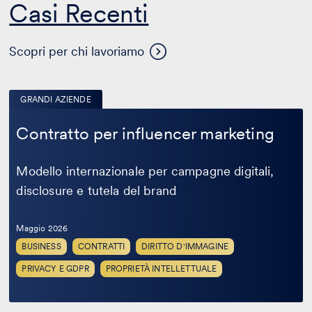
Casi Recenti
Scopri per chi lavoriamo
GRANDI AZIENDE
Contratto
per
Contratto per influencer marketing
influencer
marketing
Modello internazionale per campagne digitali,
disclosure e tutela del brand
Maggio 2026
BUSINESS
CONTRATTI
DIRITTO D'IMMAGINE
PRIVACY E GDPR
PROPRIETÀ INTELLETTUALE