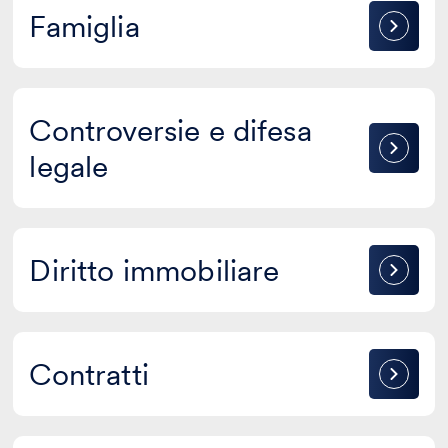
Famiglia
Famiglia
Controversie
Controversie e difesa
e
legale
difesa
legale
Diritto
Diritto immobiliare
immobiliare
Contratti
Contratti