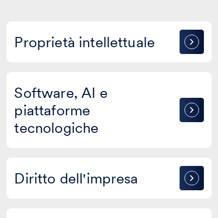
Proprietà
Proprietà intellettuale
intellettuale
Software,
Software, AI e
AI
piattaforme
e
piattaforme
tecnologiche
tecnologiche
Diritto
Diritto dell'impresa
dell'impresa