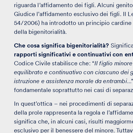
riguarda l’affidamento dei figli. Alcuni genitor
Giudice l’affidamento esclusivo dei figli. Il L
54/2006) ha introdotto un principio cardine del
della bigenitorialità.
Che cosa significa bigenitorialità?
Signific
rapporti significativi e continuativi con en
Codice Civile stabilisce che: “
Il figlio minor
equilibrato e continuativo con ciascuno dei g
istruzione e assistenza morale da entrambi
…”
fondamentale soprattutto nei casi di separazi
In quest’ottica – nei procedimenti di separa
della prole rappresenta la regola e l’affidam
significa che, in alcuni casi, risulti maggio
esclusivo per il benessere del minore. Tuttav