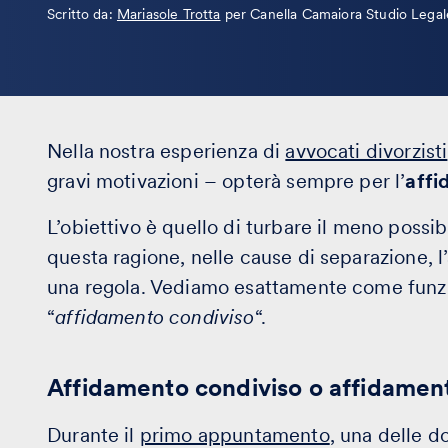
Leggi
Scritto da:
Mariasole Trotta
per Canella Camaiora Studio Legal
la
bio
Nella nostra esperienza di
avvocati divorzisti
gravi motivazioni – opterà sempre per l’
affi
L’obiettivo è quello di turbare il meno possibi
questa ragione, nelle cause di separazione, l
una regola. Vediamo esattamente come funzi
“
affidamento condiviso
“.
Affidamento condiviso o affidament
Durante il
primo appuntamento
, una delle d