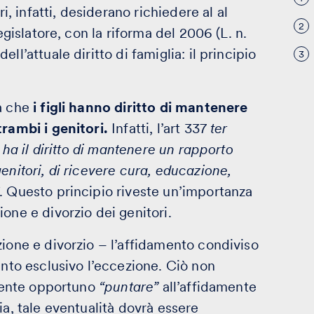
i, infatti, desiderano richiedere al al
2
egislatore, con la riforma del 2006 (L. n.
l’attuale diritto di famiglia: il principio
3
a che
i figli hanno diritto di mantenere
trambi i genitori.
Infatti, l’art 337
ter
e ha il diritto di mantenere un rapporto
enitori, di ricevere cura, educazione,
. Questo principio riveste un’importanza
one e divorzio dei genitori.
zione e divorzio – l’affidamento condiviso
ento esclusivo l’eccezione. Ciò non
rmente opportuno
“puntare”
all’affidamente
ia, tale eventualità dovrà essere