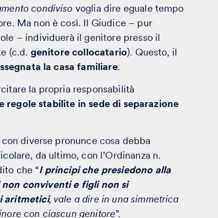
amento condiviso
voglia dire eguale tempo
ore. Ma non è così. Il Giudice – pur
le – individuerà il genitore presso il
te (c.d.
genitore collocatario
). Questo, il
assegnata la casa familiare
.
itare la propria responsabilità
le regole stabilite in sede di separazione
to con diverse pronunce cosa debba
icolare, da ultimo, con l’Ordinanza n.
ito che “
I principi che presiedono alla
non conviventi e figli non si
 aritmetici
, vale a dire in una simmetrica
minore con ciascun genitore
”.