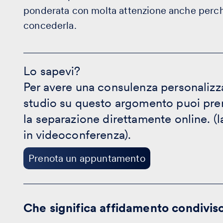
ponderata con molta attenzione anche perché
concederla.
Lo
sapevi?
Lo sapevi?
-
Per avere una consulenza personalizza
Prenota
un
studio su questo argomento puoi pr
appuntamento
la separazione direttamente online. (
in videoconferenza).
Prenota un appuntamento
Che significa affidamento condivis