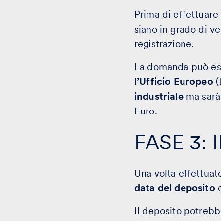
Prima di effettuare 
siano in grado di ver
registrazione.
La domanda può ess
l’Ufficio Europeo
(
industriale
ma sarà 
Euro.
FASE 3: I
Una volta effettuat
data del deposito
d
Il deposito potrebbe