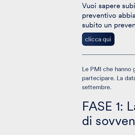
Vuoi sapere subi
qui
preventivo abbia
subito un preven
clicca qui
Le PMI che hanno g
partecipare. La data
settembre.
FASE 1: 
di sovve