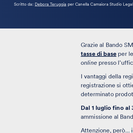
Leggi
Scritto da:
Debora Teruggia
per Canella Camaiora Studio Lega
la
bio
Grazie al Bando S
tasse di base
per l
online
presso l’uffi
I vantaggi della reg
registrazione si otti
determinato prodotto
Dal 1 luglio fino al 
ammissione al Band
Attenzione, però… i