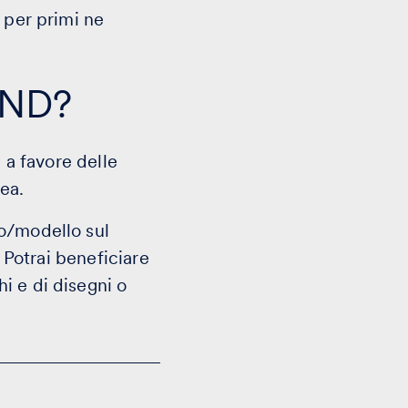
 per primi ne
UND?
 a favore delle
ea.
no/modello sul
! Potrai beneficiare
i e di disegni o