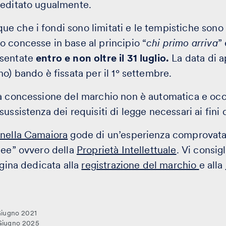
reditato ugualmente.
che i fondi sono limitati e le tempistiche sono ris
 concesse in base al principio “
chi primo arriva
”
esentate
entro e non oltre il 31 luglio.
La data di a
o) bando è fissata per il 1° settembre.
a concessione del marchio non è automatica e occ
ussistenza dei requisiti di legge necessari ai fini 
anella Camaiora
gode di un’esperienza comprovata 
dee” ovvero della
Proprietà Intellettuale
. Vi consi
agina dedicata alla
registrazione del marchio
e alla
Giugno 2021
 Giugno 2025