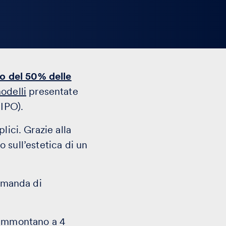
o del 50% delle
odelli
presentate
UIPO).
lici. Grazie alla
o sull’estetica di un
domanda di
e ammontano a 4