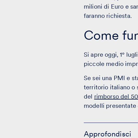
milioni di Euro e s
faranno richiesta.
Come fun
Si apre oggi, 1° lug
piccole medio impr
Se sei una PMI e st
territorio italiano 
del
rimborso del 50
modelli presentate
Approfondisci
-
Approfondisci
clicca