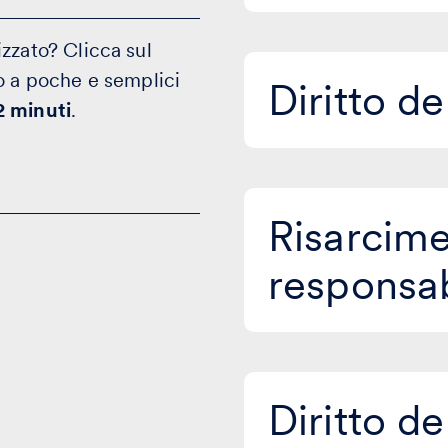
zzato? Clicca sul
o a poche e semplici
Diritto
Diritto de
dell'impresa
2 minuti
.
Risarcimento
Risarcime
danni
e
responsabi
responsabilità
civile
Diritto
Diritto de
del
lavoro