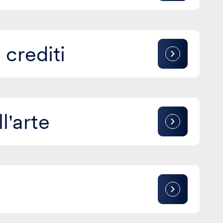
crediti
ll'arte