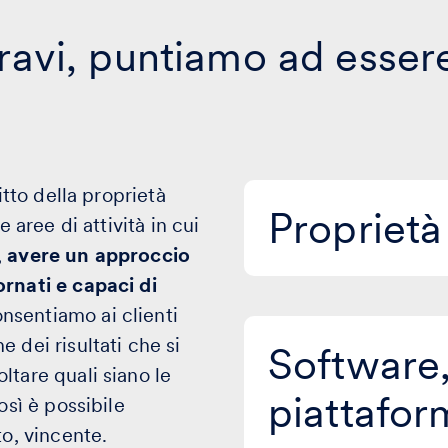
ravi, puntiamo ad essere
itto della proprietà
Proprietà
Proprietà 
 aree di attività in cui
intellettuale
,
avere un approccio
ornati e capaci di
nsentiamo ai clienti
 dei risultati che si
Software,
Software,
AI
ltare quali siano le
e
piattafor
osì è possibile
piattaforme
tecnologiche
to, vincente.