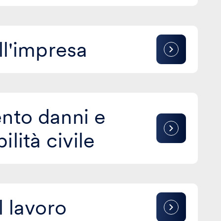
ll'impresa
nto danni e
lità civile
l lavoro