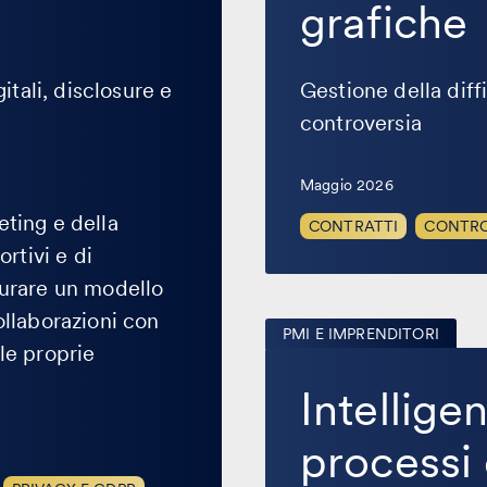
grafiche
grafiche
tali, disclosure e
Gestione della diff
controversia
Maggio 2026
eting e della
CONTRATTI
CONTRO
ortivi e di
turare un modello
ollaborazioni con
PMI E IMPRENDITORI
le proprie
Intelligenza
artificiale
Intelligen
nei
processi
creativi
processi 