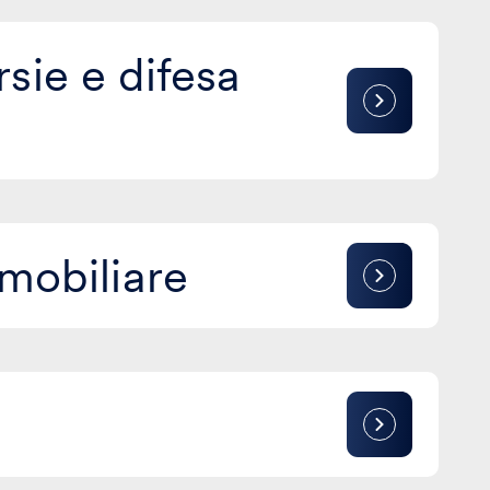
sie e difesa
mmobiliare