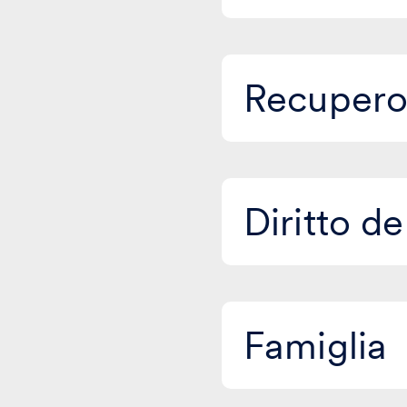
Recupero
Recupero 
crediti
Diritto
Diritto de
dell'arte
Famiglia
Famiglia