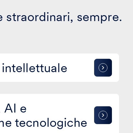
 straordinari, sempre.
intellettuale
 AI e
me tecnologiche