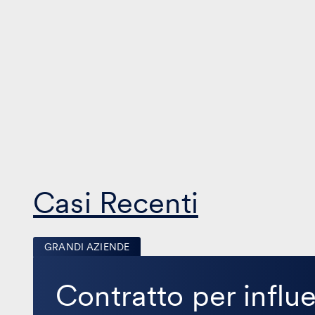
Casi Recenti
GRANDI AZIENDE
Contratto
per
Contratto per influ
influencer
marketing