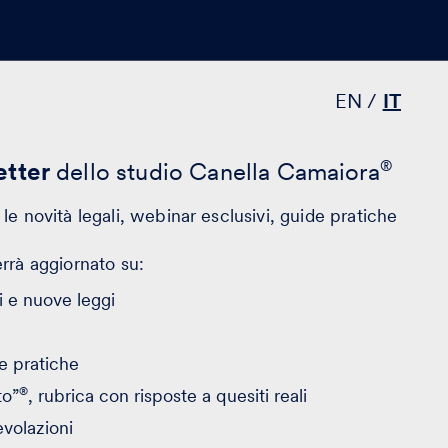
EN
IT
tter
dello studio Canella Camaiora
®
le novità legali, webinar esclusivi, guide pratiche
errà aggiornato su:
 e nuove leggi
e pratiche
®
to”
, rubrica con risposte a quesiti reali
evolazioni