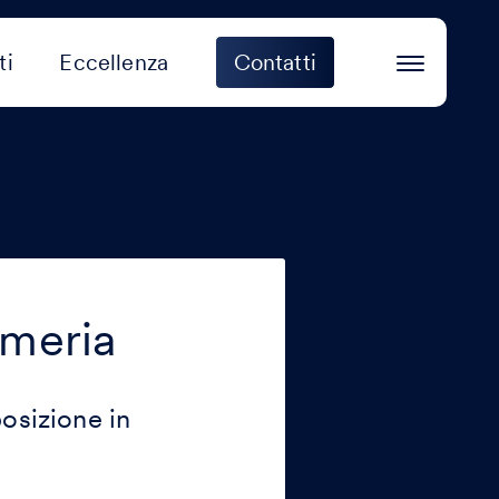
ti
Eccellenza
Contatti
umeria
osizione in