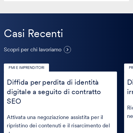
Casi Recenti
Casi
Scopri per chi lavoriamo
Recenti
PMI E IMPRENDITORI
PR
Diffida
Diff
per
al
Diffida per perdita di identità
D
perdita
med
digitale a seguito di contratto
ir
di
per
identità
irre
SEO
digitale
cata
Ri
a
seguito
ne
Attivata una negoziazione assistita per il
di
contratto
ripristino dei contenuti e il risarcimento del
SEO