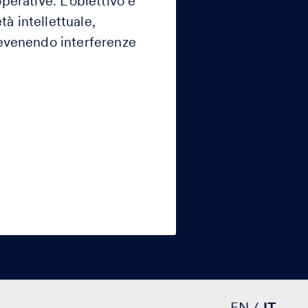
operative. L’obiettivo è
tà intellettuale,
revenendo interferenze
EN
IT