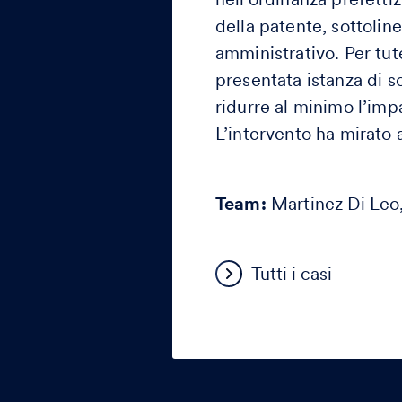
della patente, sottoline
amministrativo. Per tute
presentata istanza di so
ridurre al minimo l’imp
L’intervento ha mirato a
Team:
Martinez Di Leo
Tutti i casi