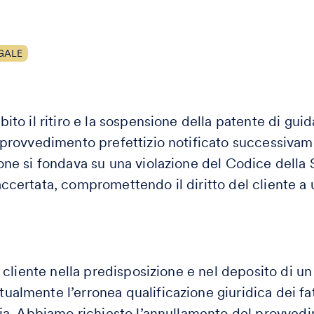
GALE
ito il ritiro e la sospensione della patente di guid
 provvedimento prefettizio notificato successivame
one si fondava su una violazione del Codice della 
ccertata, compromettendo il diritto del cliente a 
l cliente nella predisposizione e nel deposito di un
almente l’erronea qualificazione giuridica dei fatt
zia. Abbiamo richiesto l’annullamento del provvedi