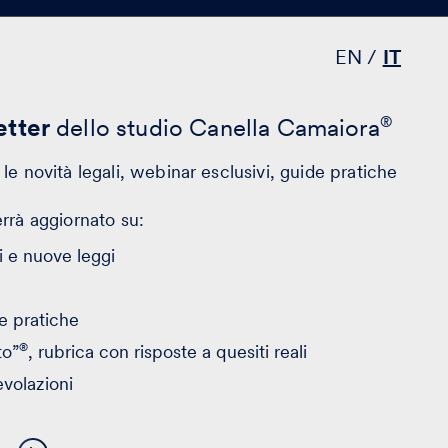
EN
IT
tter
dello studio Canella Camaiora
®
le novità legali, webinar esclusivi, guide pratiche
errà aggiornato su:
 e nuove leggi
e pratiche
®
to”
, rubrica con risposte a quesiti reali
evolazioni