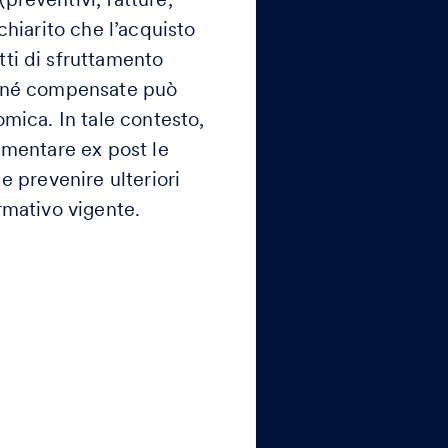
chiarito che l’acquisto
ti di sfruttamento
te né compensate può
omica. In tale contesto,
amentare ex post le
 e prevenire ulteriori
rmativo vigente.