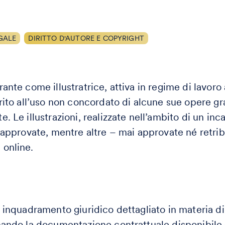
GALE
DIRITTO D'AUTORE E COPYRIGHT
ante come illustratrice, attiva in regime di lavoro
rito all’uso non concordato di alcune sue opere gr
. Le illustrazioni, realizzate nell’ambito di un inc
 approvate, mentre altre – mai approvate né retrib
 online.
 inquadramento giuridico dettagliato in materia di d
ando la documentazione contrattuale disponibile (