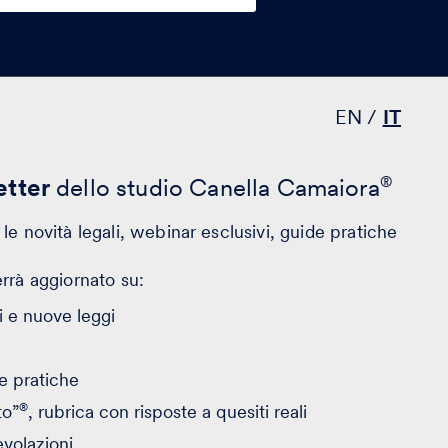
EN
IT
tter
dello studio Canella Camaiora
®
le novità legali, webinar esclusivi, guide pratiche
errà aggiornato su:
 e nuove leggi
e pratiche
®
to”
, rubrica con risposte a quesiti reali
evolazioni