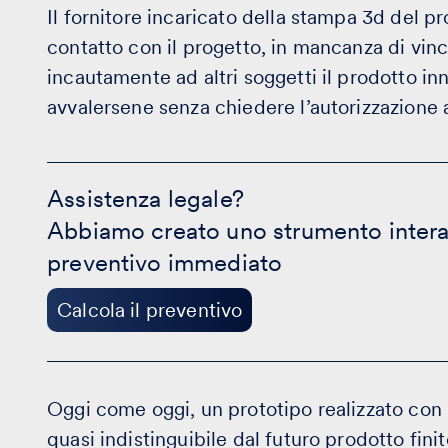
I
l fornitore incaricato della stampa 3d del pro
contatto con il progetto, in mancanza di vinc
incautamente ad altri soggetti il prodotto inn
avvalersene senza chiedere l’autorizzazione a
Assistenza
legale?
Assistenza legale?
-
Abbiamo creato uno strumento intera
Calcola
il
preventivo immediato
preventivo
Calcola il preventivo
Oggi come oggi, un prototipo realizzato con 
quasi indistinguibile dal futuro prodotto finit