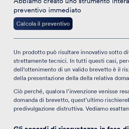
Abbiamo creato uno strumento intera
Calcola
il
preventivo immediato
preventivo
Calcola il preventivo
Un prodotto può risultare innovativo sotto dive
strettamente tecnici. In tutti questi casi, per
dell’ottenimento di un valido brevetto è il ri
della presentazione della della relativa dom
Ciò perché, qualora l’invenzione venisse res
domanda di brevetto, quest’ultimo rischierebb
predivulgazione distruttiva. Vediamo esattame
Gli accordi di riservatezza in fase d