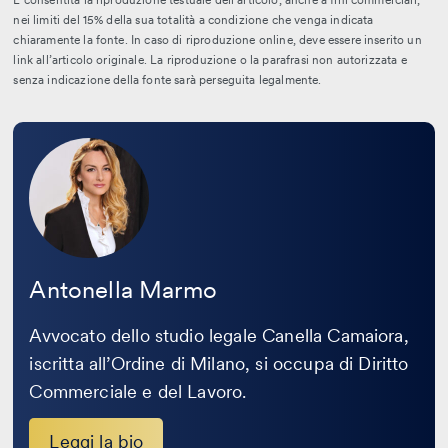
nei limiti del 15% della sua totalità a condizione che venga indicata
chiaramente la fonte. In caso di riproduzione online, deve essere inserito un
link all’articolo originale. La riproduzione o la parafrasi non autorizzata e
senza indicazione della fonte sarà perseguita legalmente.
Leggi
la
bio
Antonella Marmo
Avvocato dello studio legale Canella Camaiora,
iscritta all’Ordine di Milano, si occupa di Diritto
Commerciale e del Lavoro.
Leggi la bio