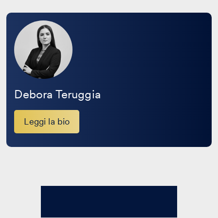
Leggi
la
bio
Debora Teruggia
Leggi la bio