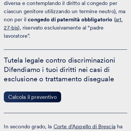
diversa e contemplando il diritto al congedo per
ciascun genitore utilizzando un termine neutro), ma
non per il
congedo di paternità obbligatorio
(
art.
27-bis
), riservato esclusivamente al “padre
lavoratore”.
Tutela
legale
Tutela legale contro discriminazioni
contro
Difendiamo i tuoi diritti nei casi di
discriminazioni
-
esclusione o trattamento diseguale
Calcola
il
preventivo
Calcola il preventivo
In secondo grado, la
Corte d’Appello di Brescia
ha