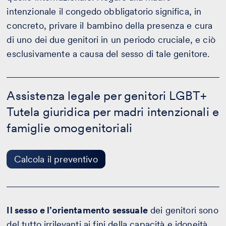
intenzionale il congedo obbligatorio significa, in
concreto, privare il bambino della presenza e cura
di uno dei due genitori in un periodo cruciale, e ciò
esclusivamente a causa del sesso di tale genitore.
Assistenza
legale
Assistenza legale per genitori LGBT+
per
Tutela giuridica per madri intenzionali e
genitori
LGBT+
famiglie omogenitoriali
-
Calcola
il
preventivo
Calcola il preventivo
Il sesso e l’orientamento sessuale
dei genitori sono
del tutto irrilevanti ai fini della capacità e idoneità