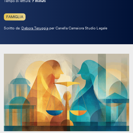
Tempo di lettura:
7 minuti
FAMIGLIA
Leggi
Scritto da:
Debora Teruggia
per Canella Camaiora Studio Legale
la
bio