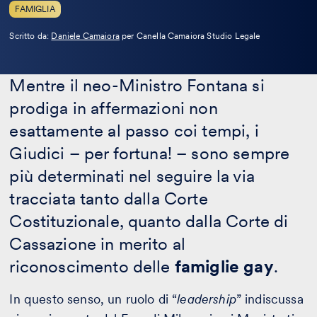
FAMIGLIA
Leggi
Scritto da:
Daniele Camaiora
per Canella Camaiora Studio Legale
la
bio
Mentre il neo-Ministro Fontana si
prodiga in affermazioni non
esattamente al passo coi tempi, i
Giudici – per fortuna! – sono sempre
più determinati nel seguire la via
tracciata tanto dalla Corte
Costituzionale, quanto dalla Corte di
Cassazione in merito al
riconoscimento delle
famiglie gay
.
In questo senso, un ruolo di “
leadership
” indiscussa