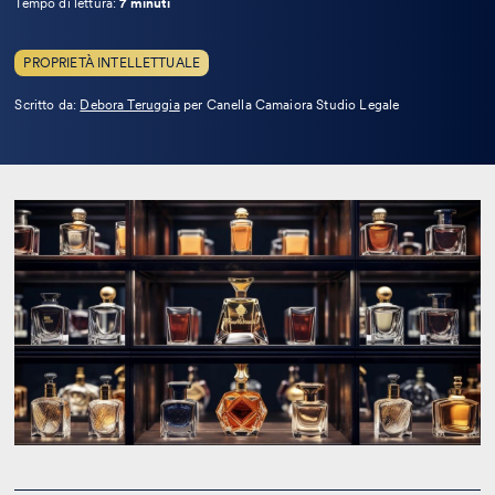
Tempo di lettura:
7 minuti
PROPRIETÀ INTELLETTUALE
Leggi
Scritto da:
Debora Teruggia
per Canella Camaiora Studio Legale
la
bio