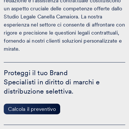
redazione e l’assistenza contrattuale costituiscono
un aspetto cruciale delle competenze offerte dallo
Studio Legale Canella Camaiora. La nostra
esperienza nel settore ci consente di affrontare con
rigore e precisione le questioni legali contrattuali,
fornendo ai nostri clienti soluzioni personalizzate e
mirate.
Proteggi
il
Proteggi il tuo Brand
tuo
Specialisti in diritto di marchi e
Brand
-
distribuzione selettiva.
Calcola
il
preventivo
Calcola il preventivo