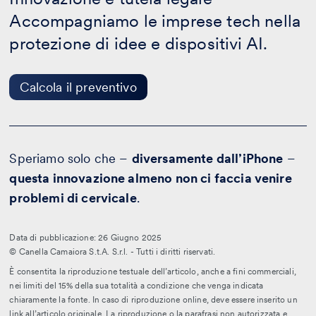
tutela
Accompagniamo le imprese tech nella
legale
-
protezione di idee e dispositivi AI.
Calcola
il
preventivo
Calcola il preventivo
Speriamo solo che –
diversamente dall’iPhone
–
questa innovazione almeno non ci faccia venire
problemi di cervicale
.
Data di pubblicazione: 26 Giugno 2025
© Canella Camaiora S.t.A. S.r.l. - Tutti i diritti riservati.
È consentita la riproduzione testuale dell’articolo, anche a fini commerciali,
nei limiti del 15% della sua totalità a condizione che venga indicata
chiaramente la fonte. In caso di riproduzione online, deve essere inserito un
link all’articolo originale. La riproduzione o la parafrasi non autorizzata e