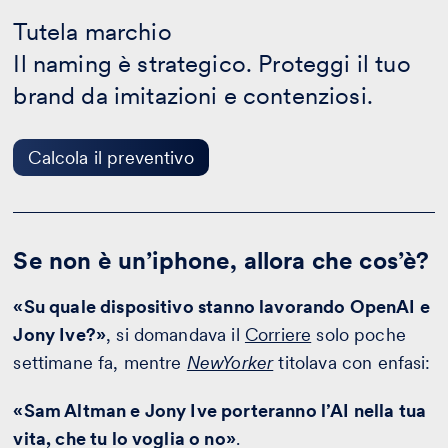
Tutela
marchio
Tutela marchio
-
Il naming è strategico. Proteggi il tuo
Calcola
il
brand da imitazioni e contenziosi.
preventivo
Calcola il preventivo
Se non è un’iphone, allora che cos’è?
«Su quale dispositivo stanno lavorando OpenAI e
Jony Ive?»
, si domandava il
Corriere
solo poche
settimane fa, mentre
NewYorker
titolava con enfasi:
«Sam Altman e Jony Ive porteranno l’AI nella tua
vita, che tu lo voglia o no»
.