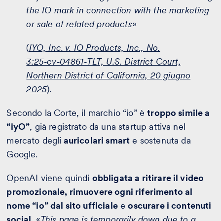
the IO mark in connection with the marketing
or sale of related products
»
(
IYO, Inc. v. IO Products, Inc., No.
3:25‑cv‑04861‑TLT, U.S. District Court,
Northern District of California, 20 giugno
2025
).
Secondo la Corte, il marchio “io” è
troppo simile a
“iyO”
, già registrato da una startup attiva nel
mercato degli
auricolari smart
e sostenuta da
Google.
OpenAI viene quindi
obbligata a ritirare il video
promozionale, rimuovere ogni riferimento al
nome “io” dal sito ufficiale
e
oscurare i contenuti
social
. «
This page is temporarily down due to a