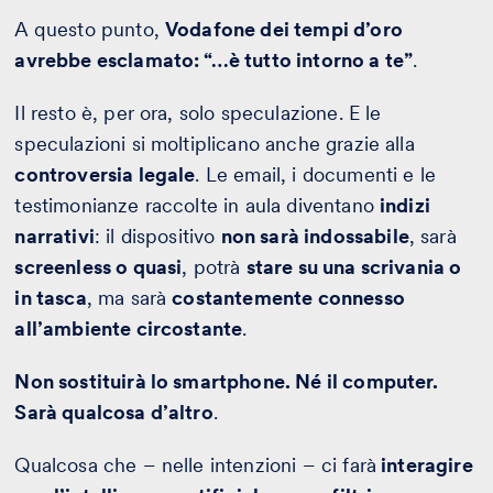
A questo punto,
Vodafone dei tempi d’oro
avrebbe esclamato: “…è tutto intorno a te”
.
Il resto è, per ora, solo speculazione. E le
speculazioni si moltiplicano anche grazie alla
controversia legale
. Le email, i documenti e le
testimonianze raccolte in aula diventano
indizi
narrativi
: il dispositivo
non sarà indossabile
, sarà
screenless o quasi
, potrà
stare su una scrivania o
in tasca
, ma sarà
costantemente connesso
all’ambiente circostante
.
Non sostituirà lo smartphone. Né il computer.
Sarà qualcosa d’altro
.
Qualcosa che – nelle intenzioni – ci farà
interagire