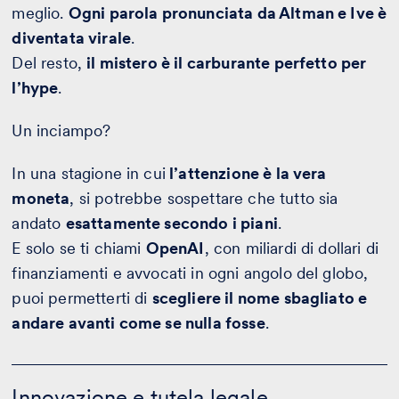
meglio.
Ogni parola pronunciata da Altman e Ive è
diventata virale
.
Del resto,
il mistero è il carburante perfetto per
l’hype
.
Un inciampo?
In una stagione in cui
l’attenzione è la vera
moneta
, si potrebbe sospettare che tutto sia
andato
esattamente secondo i piani
.
E solo se ti chiami
OpenAI
, con miliardi di dollari di
finanziamenti e avvocati in ogni angolo del globo,
puoi permetterti di
scegliere il nome sbagliato e
andare avanti come se nulla fosse
.
Innovazione
e
Innovazione e tutela legale