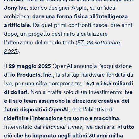
Jony Ive
, storico designer Apple, su un’idea
ambiziosa:
dare una forma fisica all’intelligenza
artificiale
. Da quei primi confronti nasce, due anni
dopo, un progetto destinato a catalizzare
l’attenzione del mondo tech (
FT, 28 settembre
2023
).
Il
29 maggio 2025
OpenAI annuncia l’acquisizione
di
io Products, Inc.
, la startup hardware fondata da
Ive, per una cifra compresa tra i
6,4 e i 6,5 miliardi
di dollari
. Non si tratta solo di un investimento:
Ive
e il suo team assumono la direzione creativa dei
futuri dispositivi OpenAI
, con l’obiettivo di
ridefinire l’interazione tra uomo e macchina
.
Intervistato dal
Financial Times
, Ive dichiara:
«Tutto
ciò che ho imparato negli ultimi 30 anni mi ha