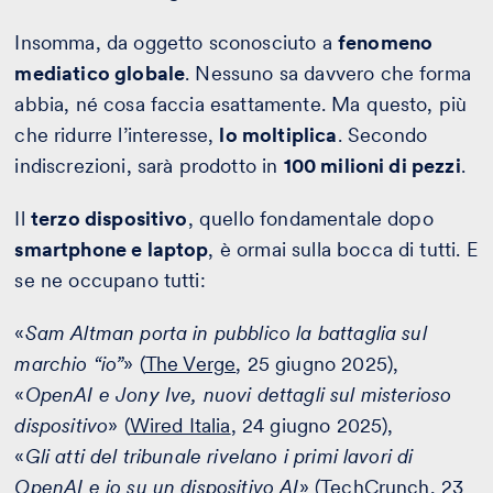
Insomma, da oggetto sconosciuto a
fenomeno
mediatico globale
. Nessuno sa davvero che forma
abbia, né cosa faccia esattamente. Ma questo, più
che ridurre l’interesse,
lo moltiplica
. Secondo
indiscrezioni, sarà prodotto in
100 milioni di pezzi
.
Il
terzo dispositivo
, quello fondamentale dopo
smartphone e laptop
, è ormai sulla bocca di tutti. E
se ne occupano tutti:
«
Sam Altman porta in pubblico la battaglia sul
marchio “io”
» (
The Verge
, 25 giugno 2025),
«
OpenAI e Jony Ive, nuovi dettagli sul misterioso
dispositivo
» (
Wired Italia
, 24 giugno 2025),
«
Gli atti del tribunale rivelano i primi lavori di
OpenAI e io su un dispositivo AI
» (
TechCrunch
, 23