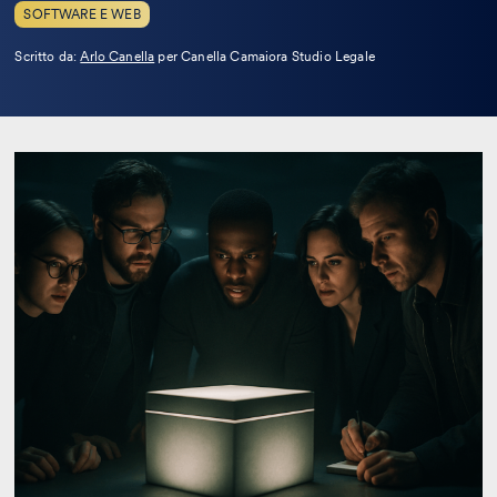
SOFTWARE E WEB
Leggi
Scritto da:
Arlo Canella
per Canella Camaiora Studio Legale
la
bio