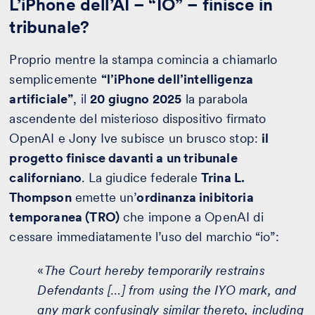
L’iPhone dell’AI – “IO” – finisce in
tribunale?
Proprio mentre la stampa comincia a chiamarlo
semplicemente
“l’iPhone dell’intelligenza
artificiale”
, il
20 giugno 2025
la parabola
ascendente del misterioso dispositivo firmato
OpenAI e Jony Ive subisce un brusco stop:
il
progetto finisce davanti a un tribunale
californiano
. La giudice federale
Trina L.
Thompson
emette un’
ordinanza inibitoria
temporanea (TRO)
che impone a OpenAI di
cessare immediatamente l’uso del marchio “io”:
«
The Court hereby temporarily restrains
Defendants […] from using the IYO mark, and
any mark confusingly similar thereto, including