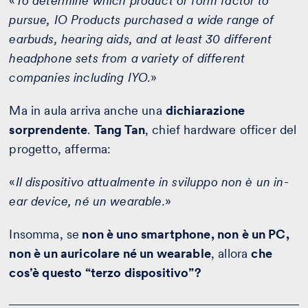
«
To determine which product or form factor to
pursue, IO Products purchased a wide range of
earbuds, hearing aids, and at least 30 different
headphone sets from a variety of different
companies including IYO.
»
Ma in aula arriva anche una
dichiarazione
sorprendente
.
Tang Tan
, chief hardware officer del
progetto, afferma:
«
Il dispositivo attualmente in sviluppo non è un in-
ear device, né un wearable.
»
Insomma, se
non è uno smartphone, non è un PC,
non è un auricolare né un wearable
, allora
che
cos’è questo “terzo dispositivo”?