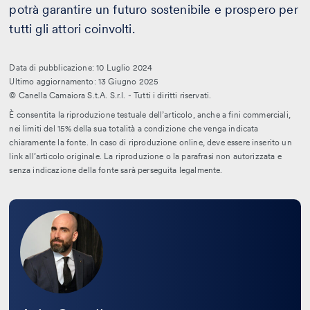
potrà garantire un futuro sostenibile e prospero per
tutti gli attori coinvolti.
Data di pubblicazione: 10 Luglio 2024
Ultimo aggiornamento: 13 Giugno 2025
© Canella Camaiora S.t.A. S.r.l. - Tutti i diritti riservati.
È consentita la riproduzione testuale dell’articolo, anche a fini commerciali,
nei limiti del 15% della sua totalità a condizione che venga indicata
chiaramente la fonte. In caso di riproduzione online, deve essere inserito un
link all’articolo originale. La riproduzione o la parafrasi non autorizzata e
senza indicazione della fonte sarà perseguita legalmente.
Leggi
la
bio