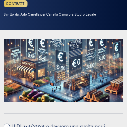
CONTRATTI
Leggi
Scritto da:
Arlo Canella
per Canella Camaiora Studio Legale
la
bio
Il DL 63/2024 è davvero una svolta per i
1