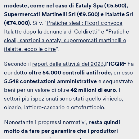
modeste, come nel caso di Eataly Spa (€5.500),
Supermercati Martinelli Srl (€9.500) e Italatte Srl
(€74.000)
. Si v. “
Pratiche sleali: l’Icqrf convoca
Italatte dopo la denuncia di Coldiretti
” e “
Pratiche
sleali, sanzioni a eataly, supermercati martinelli e
italatte. ecco le cifre
”.
Secondo il
report delle attività del 2023
,
l’ICQRF
ha
condotto
oltre 54.000 controlli antifrode,
emesso
5.548 contestazioni amministrative
e sequestrato
beni per un valore di oltre
42 milioni di euro
. I
settori più ispezionati sono stati quello vinicolo,
oleario, lattiero-caseario e ortofrutticolo.
Nonostante i progressi normativi,
resta quindi
molto da fare per garantire che i produttori