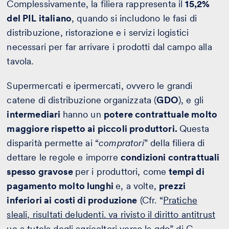
Complessivamente, la filiera rappresenta il
15,2%
del PIL italiano
, quando si includono le fasi di
distribuzione, ristorazione e i servizi logistici
necessari per far arrivare i prodotti dal campo alla
tavola.
Supermercati e ipermercati, ovvero le grandi
catene di distribuzione organizzata (
GDO
), e gli
intermediari
hanno un
potere contrattuale molto
maggiore rispetto ai piccoli produttori.
Questa
disparità permette ai “
compratori
” della filiera di
dettare le regole e imporre
condizioni contrattuali
spesso gravose
per i produttori, come
tempi di
pagamento molto lunghi
e, a volte,
prezzi
inferiori ai costi di produzione
(Cfr. “
Pratiche
sleali, risultati deludenti. va rivisto il diritto antitrust
ue a tutela degli agricoltori verso la gdo
” di G.