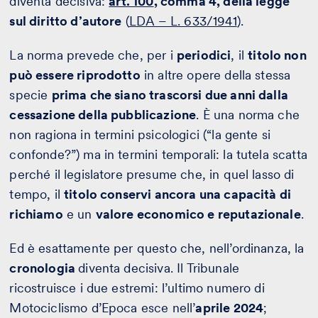
diventa decisiva:
art. 100
, comma 4, della legge
sul diritto d’autore
(
LDA – L. 633/1941
).
La norma prevede che, per i
periodici
, il
titolo non
può essere riprodotto
in altre opere della stessa
specie
prima che siano trascorsi due anni dalla
cessazione della pubblicazione
. È una norma che
non ragiona in termini psicologici (“la gente si
confonde?”) ma in termini temporali: la tutela scatta
perché il legislatore presume che, in quel lasso di
tempo, il
titolo conservi ancora una capacità di
richiamo
e un
valore economico e reputazionale
.
Ed è esattamente per questo che, nell’ordinanza, la
cronologia
diventa decisiva. Il Tribunale
ricostruisce i due estremi: l’ultimo numero di
Motociclismo d’Epoca esce nell’
aprile 2024
;