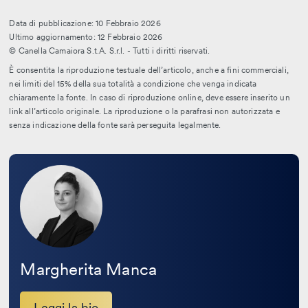
Data di pubblicazione: 10 Febbraio 2026
Ultimo aggiornamento: 12 Febbraio 2026
© Canella Camaiora S.t.A. S.r.l. - Tutti i diritti riservati.
È consentita la riproduzione testuale dell’articolo, anche a fini commerciali,
nei limiti del 15% della sua totalità a condizione che venga indicata
chiaramente la fonte. In caso di riproduzione online, deve essere inserito un
link all’articolo originale. La riproduzione o la parafrasi non autorizzata e
senza indicazione della fonte sarà perseguita legalmente.
Leggi
la
bio
Margherita Manca
Leggi la bio