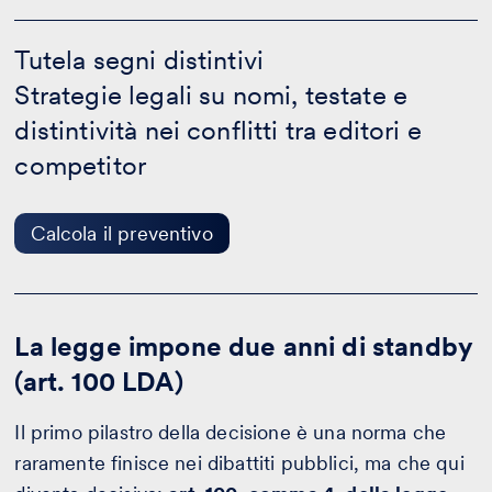
Tutela
segni
Tutela segni distintivi
distintivi
Strategie legali su nomi, testate e
-
Calcola
distintività nei conflitti tra editori e
il
preventivo
competitor
Calcola il preventivo
La legge impone due anni di standby
(art. 100 LDA)
Il primo pilastro della decisione è una norma che
raramente finisce nei dibattiti pubblici, ma che qui