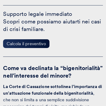
Supporto
legale
Supporto legale immediato
immediato
Scopri come possiamo aiutarti nei casi
-
Calcola
di crisi familiare.
il
preventivo
Calcola il preventivo
Come va declinata la “bigenitorialità”
nell’interesse del minore?
La Corte di Cassazione sottolinea l’importanza di
un’attuazione funzionale della bigenitorialità
,
che non si limita a una semplice suddivisione