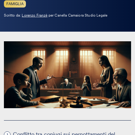
FAMIGLIA
Leggi
Scritto da:
Lorenzo Franzè
per Canella Camaiora Studio Legale
la
bio
Conflitto tra coniugi sui pernottamenti del
1