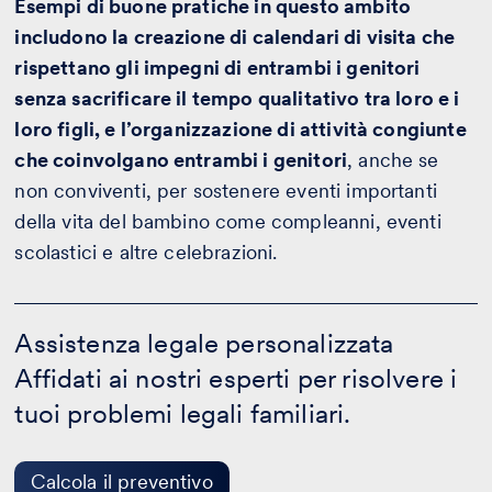
Esempi di buone pratiche in questo ambito
includono la creazione di calendari di visita che
rispettano gli impegni di entrambi i genitori
senza sacrificare il tempo qualitativo tra loro e i
loro figli, e l’organizzazione di attività congiunte
che coinvolgano entrambi i genitori
, anche se
non conviventi, per sostenere eventi importanti
della vita del bambino come compleanni, eventi
scolastici e altre celebrazioni.
Assistenza
legale
Assistenza legale personalizzata
personalizzata
Affidati ai nostri esperti per risolvere i
-
Calcola
tuoi problemi legali familiari.
il
preventivo
Calcola il preventivo