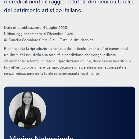
incredibilmente il raggio di tutela dei beni culturali e
del patrimonio artistico italiano.
Data di pubblicazione: 4 Luglio 2023
Ultimo aggiornamento: 5 Dicembre 2025
© Canella Camaiora S.t.A. S.r.l. - Tutti i diritti riservati.
È consentita la riproduzione testuale dell’articolo, anche a fini commerciali,
nei limiti del 15% della sua totalità a condizione che venga indicata
chiaramente la fonte. In caso di riproduzione online, deve essere inserito un
link all’articolo originale. La riproduzione o la parafrasi non autorizzata e
senza indicazione della fonte sarà perseguita legalmente.
Leggi
la
bio
Marina Notarnicola