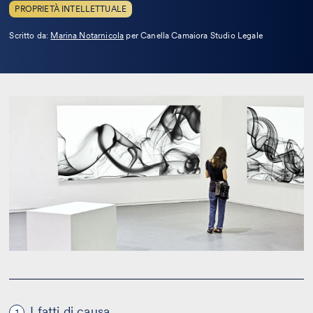
PROPRIETÀ INTELLETTUALE
Leggi
Scritto da:
Marina Notarnicola
per Canella Camaiora Studio Legale
la
bio
I fatti di causa
1