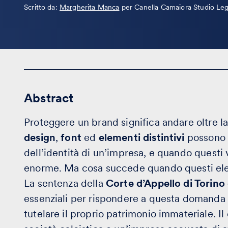
Leggi
Scritto da:
Margherita Manca
per Canella Camaiora Studio Leg
la
bio
Abstract
Proteggere un brand significa andare oltre la
design
,
font
ed
elementi distintivi
possono 
dell’identità di un’impresa, e quando questi
enorme. Ma cosa succede quando questi ele
La sentenza della
Corte d’Appello di Torin
essenziali per rispondere a questa domanda e
tutelare il proprio patrimonio immateriale. I