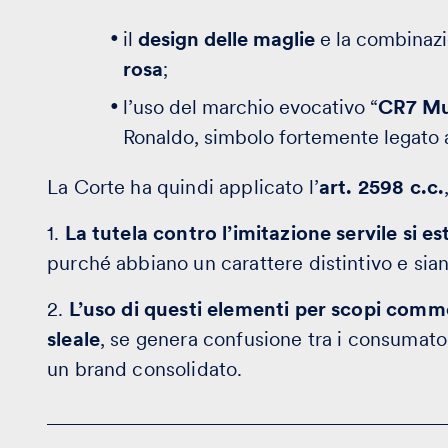
il
design delle maglie
e la combinaz
rosa
;
l’uso del marchio evocativo “
CR7 M
Ronaldo, simbolo fortemente legato a
La Corte ha quindi applicato l’
art. 2598 c.c.
1.
La tutela contro l’imitazione servile si 
purché abbiano un carattere distintivo e sian
2.
L’uso di questi elementi per scopi comm
sleale
, se genera confusione tra i consumator
un brand consolidato.
Protezione