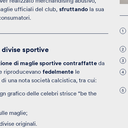
aver realizzato merchandising abusivo,
aglie ufficiali del club,
sfruttando
la sua
 consumatori.
1
e divise sportive
2
3
one di maglie sportive contraffatte
da
ie riproducevano
fedelmente
le
4
i di una nota società calcistica, tra cui:
5
ign grafico delle celebri strisce “be the
ulle maglie;
ivise originali.