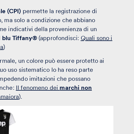
le (CPI)
permette la registrazione di
o, ma solo a condizione che abbiano
e indicativi della provenienza di un
l
blu Tiffany®
(approfondisci:
Quali sono i
ra
)
ormale, un colore può essere protetto ai
 suo uso sistematico lo ha reso parte
impedendo imitazioni che possano
anche:
Il fenomeno dei
marchi non
amaiora
).