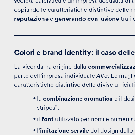
società calcistica e un’impresa accusata di 
copiando le caratteristiche distintive delle m
reputazione
e
generando confusione
tra i
Colori e brand identity: il caso dell
La vicenda ha origine dalla
commercializzazi
parte dell’impresa individuale
Alfa
. Le magl
caratteristiche distintive delle divise ufficial
la
combinazione cromatica
e il des
stripes”;
il
font
utilizzato per nomi e numeri s
l’
imitazione servile
del design delle d