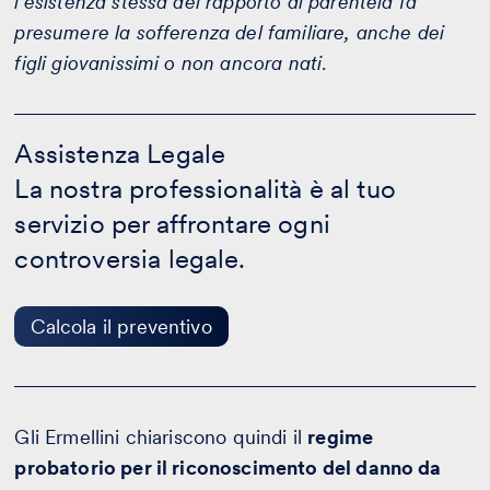
l’esistenza stessa del rapporto di parentela fa
presumere la sofferenza del familiare, anche dei
figli giovanissimi o non ancora nati
.
Assistenza
Legale
Assistenza Legale
-
La nostra professionalità è al tuo
Calcola
il
servizio per affrontare ogni
preventivo
controversia legale.
Calcola il preventivo
Gli Ermellini chiariscono quindi il
regime
probatorio per il riconoscimento del danno da