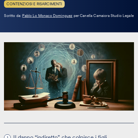
CONTENZIOSI E RISARCIMENTI
Leggi
Scritto da:
Pablo Lo Monaco Dominguez
per Canella Camaiora Studio Legale
la
bio
Il danno “indiretto” che colpisce i figli
1