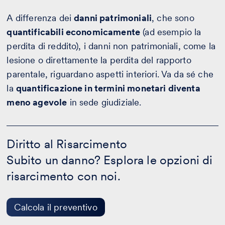
A differenza dei
danni patrimoniali
, che sono
quantificabili economicamente
(ad esempio la
perdita di reddito), i danni non patrimoniali, come la
lesione o direttamente la perdita del rapporto
parentale, riguardano aspetti interiori. Va da sé che
la
quantificazione in termini monetari diventa
meno agevole
in sede giudiziale.
Diritto
al
Diritto al Risarcimento
Risarcimento
Subito un danno? Esplora le opzioni di
-
Calcola
risarcimento con noi.
il
preventivo
Calcola il preventivo