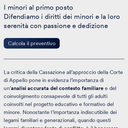
minori
I minori al primo posto
al
Difendiamo i diritti dei minori e la loro
primo
posto
serenità con passione e dedizione
-
Calcola
il
preventivo
Calcola il preventivo
La critica della Cassazione all’approccio della Corte
di Appello pone in evidenza l’importanza di
un’
analisi accurata del contesto familiare
e del
coinvolgimento consapevole di tutti gli adulti
coinvolti nel progetto educativo e formativo del
minore. Nonostante l’importanza indiscutibile dei
legami familiari e generazionali, quando questi