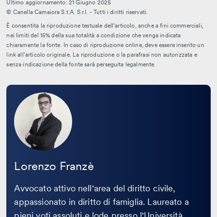
Ultimo aggiornamento: 21 Giugno 2025
© Canella Camaiora S.t.A. S.r.l. - Tutti i diritti riservati.
È consentita la riproduzione testuale dell’articolo, anche a fini commerciali,
nei limiti del 15% della sua totalità a condizione che venga indicata
chiaramente la fonte. In caso di riproduzione online, deve essere inserito un
link all’articolo originale. La riproduzione o la parafrasi non autorizzata e
senza indicazione della fonte sarà perseguita legalmente.
Leggi
la
bio
Lorenzo Franzè
Avvocato attivo nell'area del diritto civile,
appassionato in diritto di famiglia. Laureato a
pieni voti assoluti e lode presso l'Università