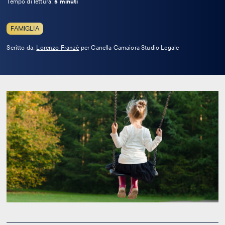
Tempo di lettura:
5 minuti
FAMIGLIA
Leggi
Scritto da:
Lorenzo Franzè
per Canella Camaiora Studio Legale
la
bio