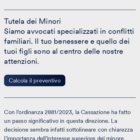
Tutela
dei
Tutela dei Minori
Minori
Siamo avvocati specializzati in conflitti
-
Calcola
familiari. Il tuo benessere e quello dei
il
preventivo
tuoi figli sono al centro delle nostre
attenzioni.
Calcola il preventivo
Con l’ordinanza 2881/2023, la Cassazione ha fatto
un passo significativo in questa direzione. La
decisione sembra infatti sottolineare con chiarezza
l’importanza dell’interesse superiore del minore,