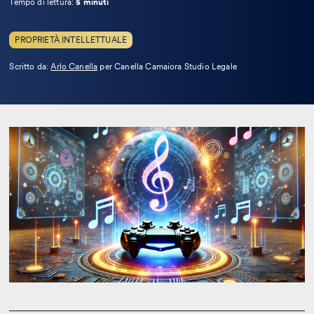
Tempo di lettura:
5 minuti
PROPRIETÀ INTELLETTUALE
Leggi
Scritto da:
Arlo Canella
per Canella Camaiora Studio Legale
la
bio