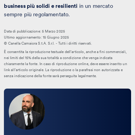
business più solidi e resilienti
in un mercato
sempre più regolamentato.
Data di pubblicazione: 5 Marzo 2025
Ultimo aggiornamento: 15 Giugno 2025
© Canella Camaiora S.t.A. S.r.l. - Tutti i diritti riservati.
È consentita la riproduzione testuale dell’articolo, anche a fini commerciali,
nei limiti del 15% della sua totalità a condizione che venga indicata
chiaramente la fonte. In caso di riproduzione online, deve essere inserito un
link all’articolo originale. La riproduzione o la parafrasi non autorizzata e
senza indicazione della fonte sarà perseguita legalmente.
Leggi
la
bio