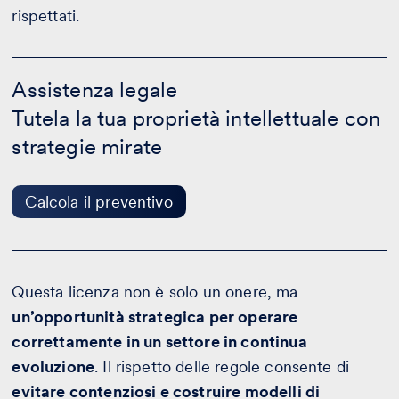
rispettati.
Assistenza
legale
Assistenza legale
-
Tutela la tua proprietà intellettuale con
Calcola
il
strategie mirate
preventivo
Calcola il preventivo
Questa licenza non è solo un onere, ma
un’opportunità strategica per operare
correttamente in un settore in continua
evoluzione
. Il rispetto delle regole consente di
evitare contenziosi e costruire modelli di