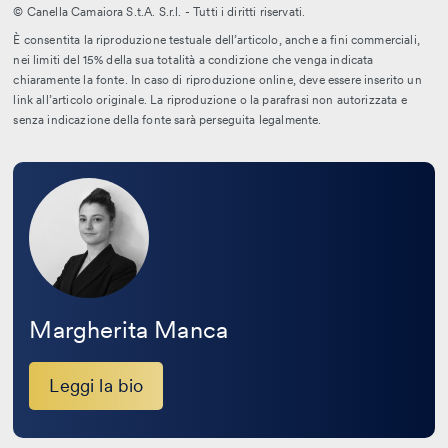
© Canella Camaiora S.t.A. S.r.l. - Tutti i diritti riservati.
È consentita la riproduzione testuale dell’articolo, anche a fini commerciali,
nei limiti del 15% della sua totalità a condizione che venga indicata
chiaramente la fonte. In caso di riproduzione online, deve essere inserito un
link all’articolo originale. La riproduzione o la parafrasi non autorizzata e
senza indicazione della fonte sarà perseguita legalmente.
Leggi
la
bio
Margherita Manca
Leggi la bio