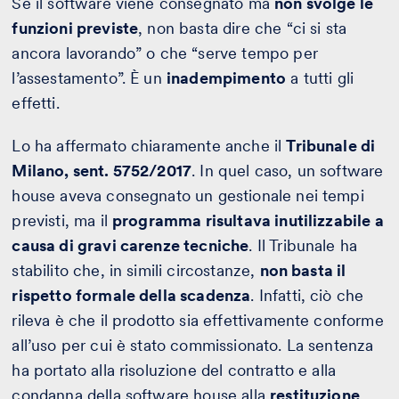
Se il software viene consegnato ma
non svolge le
funzioni previste
, non basta dire che “ci si sta
ancora lavorando” o che “serve tempo per
l’assestamento”. È un
inadempimento
a tutti gli
effetti.
Lo ha affermato chiaramente anche il
Tribunale di
Milano, sent. 5752/2017
. In quel caso, un software
house aveva consegnato un gestionale nei tempi
previsti, ma il
programma risultava inutilizzabile a
causa di gravi carenze tecniche
. Il Tribunale ha
stabilito che, in simili circostanze,
non basta il
rispetto formale della scadenza
. Infatti, ciò che
rileva è che il prodotto sia effettivamente conforme
all’uso per cui è stato commissionato. La sentenza
ha portato alla risoluzione del contratto e alla
condanna della software house alla
restituzione