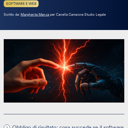
SOFTWARE E WEB
Leggi
Scritto da:
Margherita Manca
per Canella Camaiora Studio Legale
la
bio
Obbligo di risultato: cosa succede se il software
1