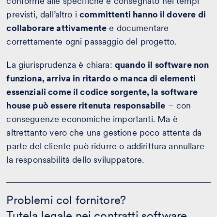
conforme alle specifiche e consegnato nei tempi
previsti, dall’altro i
committenti hanno il dovere di
collaborare attivamente
e documentare
correttamente ogni passaggio del progetto.
La giurisprudenza è chiara:
quando il software non
funziona, arriva in ritardo o manca di elementi
essenziali come il codice sorgente, la software
house può essere ritenuta responsabile
– con
conseguenze economiche importanti. Ma è
altrettanto vero che una gestione poco attenta da
parte del cliente può ridurre o addirittura annullare
la responsabilità dello sviluppatore.
Problemi
col
Problemi col fornitore?
fornitore?
Tutela legale nei contratti software
-