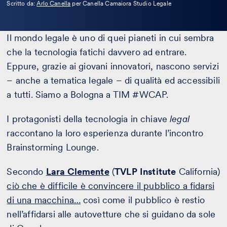
Leggi
Scritto da:
Arlo Canella
per Canella Camaiora Studio Legale
la
bio
Il mondo legale è uno di quei pianeti in cui sembra
che la tecnologia fatichi davvero ad entrare.
Eppure, grazie ai giovani innovatori, nascono servizi
– anche a tematica legale – di qualità ed accessibili
a tutti. Siamo a Bologna a TIM #WCAP.
I protagonisti della tecnologia in chiave
legal
raccontano la loro esperienza durante l’incontro
Brainstorming Lounge.
Secondo
Lara Clemente
(
TVLP
Institute
California)
ciò che è difficile è convincere il pubblico a fidarsi
di una macchina…
così come il pubblico è restio
nell’affidarsi alle autovetture che si guidano da sole