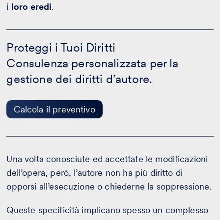
i
loro eredi
.
Proteggi
i
Proteggi i Tuoi Diritti
Tuoi
Consulenza personalizzata per la
Diritti
-
gestione dei diritti d’autore.
Calcola
il
preventivo
Calcola il preventivo
Una volta conosciute ed accettate le modificazioni
dell’opera, però, l’autore non ha più diritto di
opporsi all’esecuzione o chiederne la soppressione.
Queste specificità implicano spesso un complesso