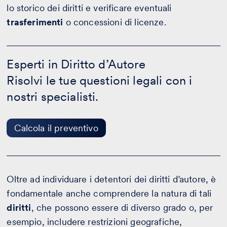
lo storico dei diritti e verificare eventuali
trasferimenti
o concessioni di licenze.
Esperti
in
Esperti in Diritto d’Autore
Diritto
Risolvi le tue questioni legali con i
d’Autore
-
nostri specialisti.
Calcola
il
preventivo
Calcola il preventivo
Oltre ad individuare i detentori dei diritti d’autore, è
fondamentale anche comprendere la natura di tali
diritti
, che possono essere di diverso grado o, per
esempio, includere restrizioni geografiche,