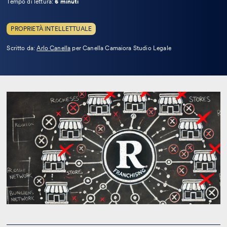
Tempo di lettura:
6 minuti
PROPRIETÀ INTELLETTUALE
Leggi
Scritto da:
Arlo Canella
per Canella Camaiora Studio Legale
la
bio