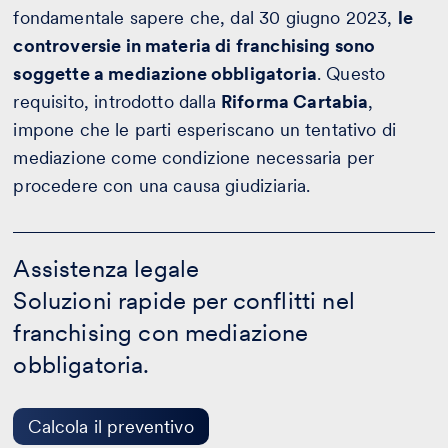
fondamentale sapere che, dal 30 giugno 2023,
le
controversie in materia di franchising sono
soggette a mediazione obbligatoria
. Questo
requisito, introdotto dalla
Riforma Cartabia
,
impone che le parti esperiscano un tentativo di
mediazione come condizione necessaria per
procedere con una causa giudiziaria.
Assistenza
legale
Assistenza legale
-
Soluzioni rapide per conflitti nel
Calcola
il
franchising con mediazione
preventivo
obbligatoria.
Calcola il preventivo