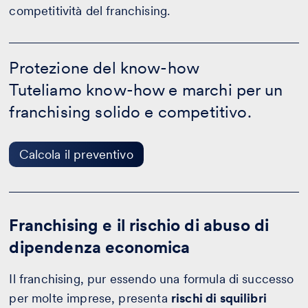
competitività del franchising.
Protezione
del
Protezione del know-how
know-
Tuteliamo know-how e marchi per un
how
-
franchising solido e competitivo.
Calcola
il
preventivo
Calcola il preventivo
Franchising e il rischio di abuso di
dipendenza economica
Il franchising, pur essendo una formula di successo
per molte imprese, presenta
rischi di squilibri