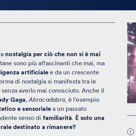
la
nostalgia per ciò che non si è mai
tane sono più affascinanti che mai, ma
ligenza artificiale
e da un crescente
forma di nostalgia si manifesta tra le
o senza averlo mai conosciuto. Anche il
ady Gaga
,
Abracadabra
, è l’esempio
etico e sensoriale
a un passato
endente senso di
familiarità
.
È solo una
ale destinato a rimanere?
1