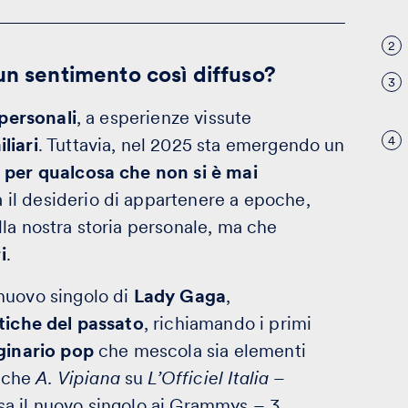
2
un sentimento così diffuso?
3
 personali
, a esperienze vissute
4
liari
. Tuttavia, nel 2025 sta emergendo un
 per qualcosa che non si è mai
 il desiderio di appartenere a epoche,
la nostra storia personale, ma che
i
.
nuovo singolo di
Lady Gaga
,
tiche del passato
, richiamando i primi
inario pop
che mescola sia elementi
anche
A. Vipiana
su
L’Officiel Italia
–
sa il nuovo singolo ai Grammys
– 3