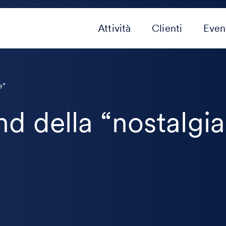
Attività
Clienti
Even
le”
end della “nostalgia