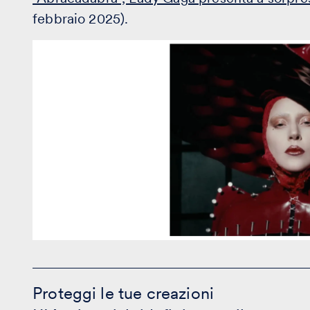
febbraio 2025).
Proteggi
le
Proteggi le tue creazioni
tue