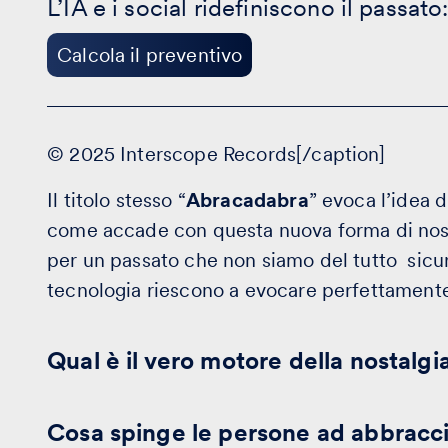
L’IA e i social ridefiniscono il passato: 
creazioni
-
Calcola
Calcola il preventivo
il
preventivo
© 2025 Interscope Records[/caption]
Il titolo stesso “
Abracadabra
” evoca l’idea d
come accade con questa nuova forma di nos
per un passato che non siamo del tutto sicuri
tecnologia riescono a evocare perfettament
Qual è il vero motore della nostalgi
Cosa spinge le persone ad abbraccia