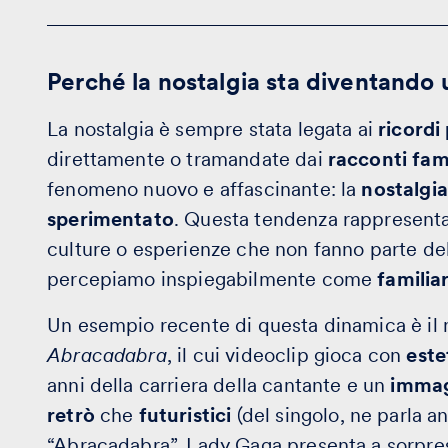
Perché la nostalgia sta diventando 
La nostalgia è sempre stata legata ai
ricordi
direttamente o tramandate dai
racconti fami
fenomeno nuovo e affascinante: la
nostalgia
sperimentato
. Questa tendenza rappresenta
culture o esperienze che non fanno parte del
percepiamo inspiegabilmente come
familiar
Un esempio recente di questa dinamica è il 
Abracadabra
, il cui videoclip gioca con
este
anni della carriera della cantante e un
immag
retrò
che
futuristici
(del singolo, ne parla 
“Abracadabra”, Lady Gaga presenta a sorpre