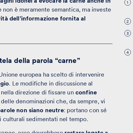
agini idonei a evocare la carne anche in
1
ne non è meramente semantica, ma investe
ità dell’informazione fornita al
2
3
4
tela della parola “carne”
’Unione europea ha scelto di intervenire
ggio
. Le modifiche in discussione al
 nella direzione di fissare un
confine
 delle denominazioni che, da sempre, vi
parole non siano neutre
: portano con sé
i culturali sedimentati nel tempo.
europeo, esse dovrebbero
restare legate a