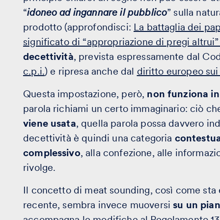
“
idoneo ad ingannare il pubblico
” sulla natur
prodotto (approfondisci:
La battaglia dei pape
significato di “appropriazione di pregi altru
decettività
, prevista espressamente dal Codi
c.p.i.
) e ripresa anche dal
diritto europeo su
Questa impostazione, però,
non funziona i
parola richiami un certo immaginario: ciò ch
viene usata
, quella parola possa davvero in
decettività è quindi una categoria
contestua
complessivo
, alla confezione, alle informazio
rivolge.
Il concetto di meat sounding, così come sta
recente, sembra invece muoversi
su un pian
accompagna le
modifiche al Regolamento 1