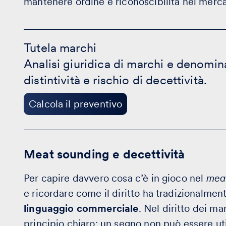
mantenere ordine e riconoscibilità nel merc
Tutela
marchi
Tutela marchi
-
Analisi giuridica di marchi e denomina
Calcola
il
distintività e rischio di decettività.
preventivo
Calcola il preventivo
Meat sounding e decettività
Per capire davvero cosa c’è in gioco nel
mea
e ricordare come il diritto ha tradizionalment
linguaggio commerciale
. Nel diritto dei m
principio chiaro: un segno non può essere ut