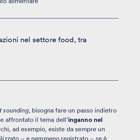
ato alimentare
zioni nel settore food, tra
t sounding
, bisogna fare un passo indietro
e affrontato il tema dell’
inganno nel
archi, ad esempio, esiste da sempre un
ilizzato – e nemmeno registrato – se è