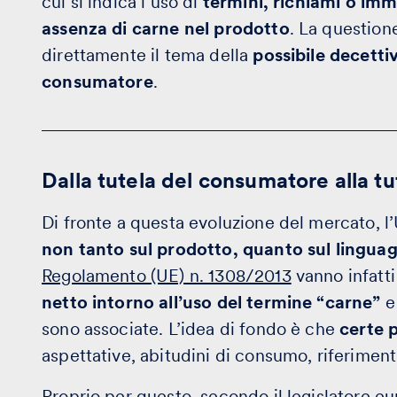
cui si indica l’uso di
termini, richiami o imm
assenza di carne nel prodotto
. La questio
direttamente il tema della
possibile decettiv
consumatore
.
Dalla tutela del consumatore alla tu
Di fronte a questa evoluzione del mercato, l
non tanto sul prodotto, quanto sul lingua
Regolamento (UE) n. 1308/2013
vanno infatti
netto intorno all’uso del termine “carne”
e
sono associate. L’idea di fondo è che
certe 
aspettative, abitudini di consumo, riferiment
Proprio per questo, secondo il legislatore 