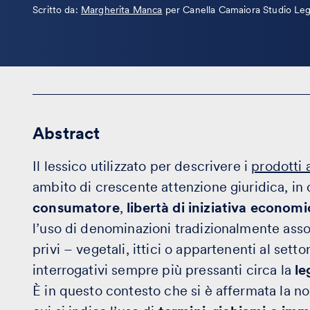
Leggi
Scritto da:
Margherita Manca
per Canella Camaiora Studio Leg
la
bio
Abstract
Il lessico utilizzato per descrivere i
prodotti 
ambito di crescente attenzione giuridica, in 
consumatore
,
libertà di iniziativa economi
l’uso di denominazioni tradizionalmente asso
privi – vegetali, ittici o appartenenti al sett
interrogativi sempre più pressanti circa la
le
È in questo contesto che si è affermata la n