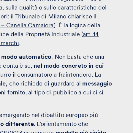
a, sulla qualità o sulle caratteristiche del
ri: il Tribunale di Milano chiarisce il
i” – Canella Camaiora
). È la logica della
ce della Proprietà Industriale (
art. 14
i marchi
.
n modo automatico
. Non basta che una
e conta è se,
nel modo concreto in cui
durre il consumatore a fraintendere. La
le,
che richiede di guardare al
messaggio
ni fornite, al tipo di pubblico a cui ci si
 emergendo nel dibattito europeo più
o differente
. L’orientamento che
308/2013
va verso un
modello più rigido
,