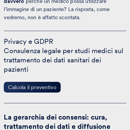
davvero
perché un medico possa utilizzare
l’immagine di un paziente? La risposta, come
vedremo, non è affatto scontata.
Privacy
e
Privacy e GDPR
GDPR
Consulenza legale per studi medici sul
-
Calcola
trattamento dei dati sanitari dei
il
preventivo
pazienti
Calcola il preventivo
La gerarchia dei consensi: cura,
trattamento dei dati e diffusione