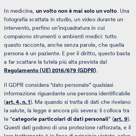
In medicina,
un volto non è mai solo un volto
. Una
fotografia scattata in studio, un video durante un
intervento, perfino un’inquadratura in cui
compaiono strumenti o ambienti medici: tutto
questo racconta, anche senza parole, che quella
persona è un paziente. E per il diritto, questo basta
a far scattare la tutela più alta prevista dal
Regolamento (UE) 2016/679 (GDPR)
.
Il GDPR considera “dato personale” qualsiasi
informazione riguardante una persona identificabile
(
art. 4
, n. 1
). Ma quando si tratta di dati che rivelano
la salute, la legge è ancora più severa: li colloca tra
le “
categorie particolari di dati personali
” (
art. 9
).
Questi dati godono di una protezione rafforzata, e il
loro trattamento è in linea di principio vietato, salvo