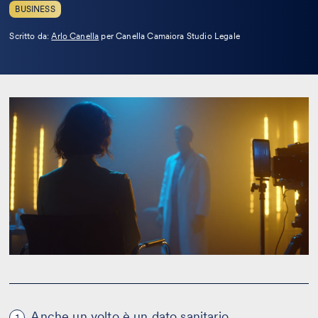
BUSINESS
Leggi
Scritto da:
Arlo Canella
per Canella Camaiora Studio Legale
la
bio
Anche un volto è un dato sanitario
1