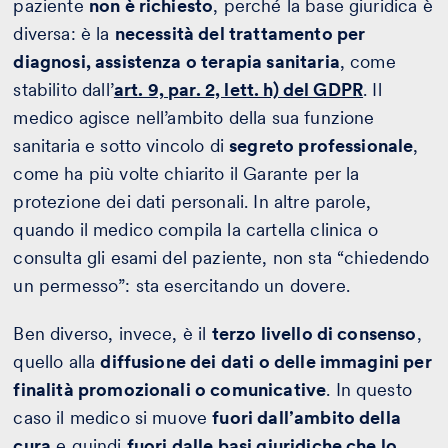
paziente
non è richiesto
, perché la base giuridica è
diversa: è la
necessità del trattamento per
diagnosi, assistenza o terapia sanitaria
, come
stabilito dall’
art. 9, par. 2, lett. h) del GDPR
. Il
medico agisce nell’ambito della sua funzione
sanitaria e sotto vincolo di
segreto professionale
,
come ha più volte chiarito il Garante per la
protezione dei dati personali. In altre parole,
quando il medico compila la cartella clinica o
consulta gli esami del paziente, non sta “chiedendo
un permesso”: sta esercitando un dovere.
Ben diverso, invece, è il
terzo livello di consenso
,
quello alla
diffusione dei dati o delle immagini per
finalità promozionali o comunicative
. In questo
caso il medico si muove
fuori dall’ambito della
cura
e quindi
fuori dalle basi giuridiche che lo