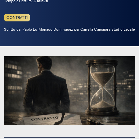
Tempo di lettura:
5 minuti
CONTRATTI
Leggi
Scritto da:
Pablo Lo Monaco Dominguez
per Canella Camaiora Studio Legale
la
bio