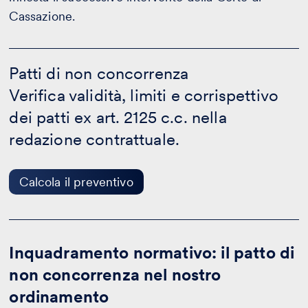
Cassazione.
Patti
di
Patti di non concorrenza
non
Verifica validità, limiti e corrispettivo
concorrenza
-
dei patti ex art. 2125 c.c. nella
Calcola
il
redazione contrattuale.
preventivo
Calcola il preventivo
Inquadramento normativo: il patto di
non concorrenza nel nostro
ordinamento