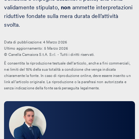
validamente stipulato,
non
ammette interpretazioni
riduttive fondate sulla mera durata dell’attività
svolta.
Data di pubblicazione: 4 Marzo 2026
Ultimo aggiornamento: 5 Marzo 2026
© Canella Camaiora S.t.A. S.r.l. - Tutti i diritti riservati.
È consentita la riproduzione testuale dell’articolo, anche a fini commerciali,
nei limiti del 15% della sua totalità a condizione che venga indicata
chiaramente la fonte. In caso di riproduzione online, deve essere inserito un
link all’articolo originale. La riproduzione o la parafrasi non autorizzata e
senza indicazione della fonte sarà perseguita legalmente.
Leggi
la
bio