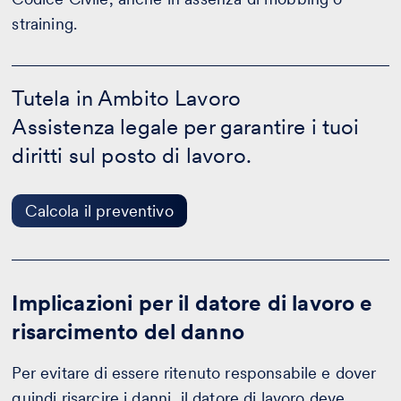
straining.
Tutela
in
Tutela in Ambito Lavoro
Ambito
Assistenza legale per garantire i tuoi
Lavoro
-
diritti sul posto di lavoro.
Calcola
il
preventivo
Calcola il preventivo
Implicazioni per il datore di lavoro e
risarcimento del danno
Per evitare di essere ritenuto responsabile e dover
quindi risarcire i danni, il datore di lavoro deve