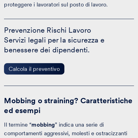
proteggere i lavoratori sul posto di lavoro.
Prevenzione
Rischi
Prevenzione Rischi Lavoro
Lavoro
Servizi legali per la sicurezza e
-
Calcola
benessere dei dipendenti.
il
preventivo
Calcola il preventivo
Mobbing o straining? Caratteristiche
ed esempi
Il termine “
mobbing
” indica una serie di
comportamenti aggressivi, molesti e ostracizzanti