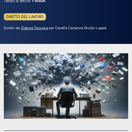
Tempo di lettura:
7 minuti
DIRITTO DEL LAVORO
Leggi
Scritto da:
Debora Teruggia
per Canella Camaiora Studio Legale
la
bio