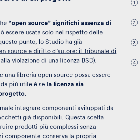
1
che
“open source” significhi assenza di
2
uò essere usata solo nel rispetto delle
 questo punto, lo Studio ha già
3
n source e diritto d’autore: il Tribunale di
o alla violazione di una licenza BSD).
4
e una libreria open source possa essere
da più utile è se
la licenza sia
 progetto
.
rmale integrare componenti sviluppati da
acchetti già disponibili. Questa scelta
truire prodotti più complessi senza
ogni componente conserva la propria