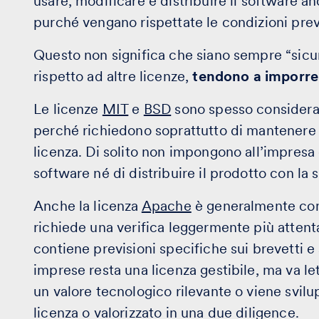
usare, modificare e distribuire il software anc
purché vengano rispettate le condizioni previ
Questo non significa che siano sempre “sicur
rispetto ad altre licenze,
tendono a imporre 
Le licenze
MIT
e
BSD
sono spesso considerat
perché richiedono soprattutto di mantenere gl
licenza. Di solito non impongono all’impresa
software né di distribuire il prodotto con la st
Anche la licenza
Apache
è generalmente com
richiede una verifica leggermente più attenta.
contiene previsioni specifiche sui brevetti e
imprese resta una licenza gestibile, ma va l
un valore tecnologico rilevante o viene svil
licenza o valorizzato in una due diligence.