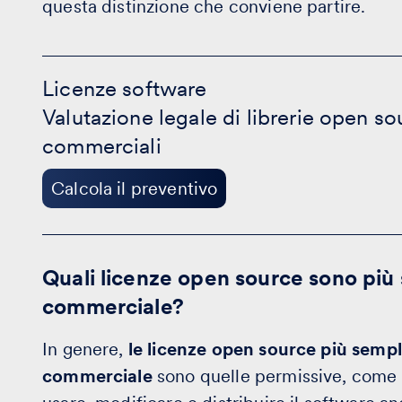
questa distinzione che conviene partire.
Licenze
software
Licenze software
-
Valutazione legale di librerie open so
Calcola
il
commerciali
preventivo
Calcola il preventivo
Quali licenze open source sono più 
commerciale?
In genere,
le licenze open source più sempl
commerciale
sono quelle permissive, come