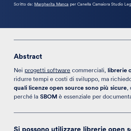
Leggi
Scritto da:
Margherita Manca
per Canella Camaiora Studio Leg
la
bio
Abstract
Nei
progetti software
commerciali,
librerie
ridurre tempi e costi di sviluppo, ma richiedo
quali licenze open source sono più sicure
,
perché la
SBOM
è essenziale per documenta
Si possono utilizzare librerie open 