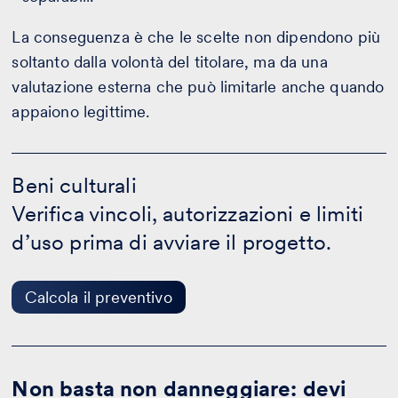
La conseguenza è che le scelte non dipendono più
soltanto dalla volontà del titolare, ma da una
valutazione esterna che può limitarle anche quando
appaiono legittime.
Beni
culturali
Beni culturali
-
Verifica vincoli, autorizzazioni e limiti
Calcola
il
d’uso prima di avviare il progetto.
preventivo
Calcola il preventivo
Non basta non danneggiare: devi