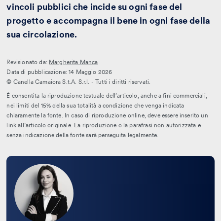
vincoli pubblici che incide su ogni fase del
progetto e accompagna il bene in ogni fase della
sua circolazione.
Revisionato da:
Margherita Manca
Data di pubblicazione: 14 Maggio 2026
© Canella Camaiora S.t.A. S.r.l. - Tutti i diritti riservati.
È consentita la riproduzione testuale dell’articolo, anche a fini commerciali,
nei limiti del 15% della sua totalità a condizione che venga indicata
chiaramente la fonte. In caso di riproduzione online, deve essere inserito un
link all’articolo originale. La riproduzione o la parafrasi non autorizzata e
senza indicazione della fonte sarà perseguita legalmente.
Leggi
la
bio