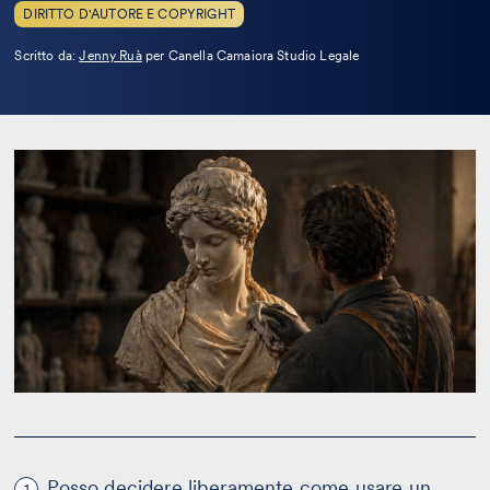
DIRITTO D'AUTORE E COPYRIGHT
Leggi
Scritto da:
Jenny Ruà
per Canella Camaiora Studio Legale
la
bio
Posso decidere liberamente come usare un
1