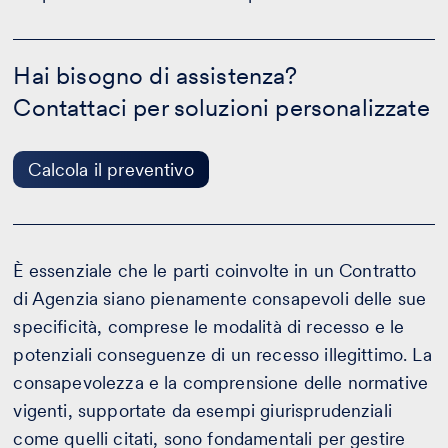
Hai
bisogno
Hai bisogno di assistenza?
di
Contattaci per soluzioni personalizzate
assistenza?
-
Calcola
il
Calcola il preventivo
preventivo
È essenziale che le parti coinvolte in un Contratto
di Agenzia siano pienamente consapevoli delle sue
specificità, comprese le modalità di recesso e le
potenziali conseguenze di un recesso illegittimo. La
consapevolezza e la comprensione delle normative
vigenti, supportate da esempi giurisprudenziali
come quelli citati, sono fondamentali per gestire