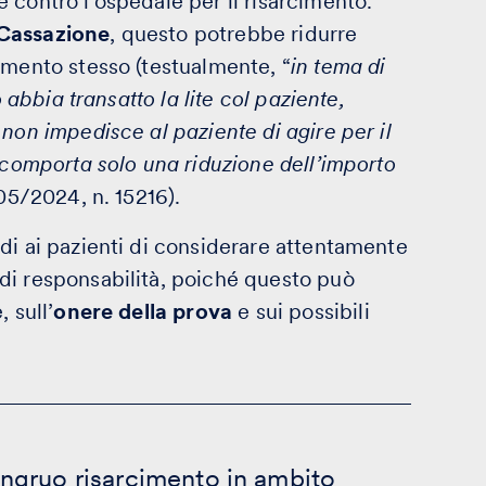
 contro l’ospedale per il risarcimento.
 Cassazione
, questo potrebbe ridurre
imento stesso (testualmente, “
in tema di
o abbia transatto la lite col paziente,
non impedisce al paziente di agire per il
 comporta solo una riduzione dell’importo
/05/2024, n. 15216).
di ai pazienti di considerare attentamente
di responsabilità, poiché questo può
 sull’
onere della prova
e sui possibili
ngruo risarcimento in ambito