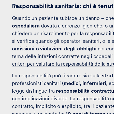
Responsabilità sanitaria: chi è tenut
Quando un paziente subisce un danno – che
ospedaliera
dovuta a carenze igieniche, o u
chiedere un risarcimento per la responsabilit
si verifica quando gli operatori sanitari, o l
omissioni o violazioni degli obblighi
nei con
tema delle infezioni contratte negli ospedali s
criteri per valutare la responsabilità della str
La responsabilità può ricadere sia sulla
strut
professionisti sanitari (
medici, infermieri
, e
legge distingue tra
responsabilità contratt
con implicazioni diverse. La responsabilità c
contratto, implicito o esplicito, tra il pazient
scenario, il paziente ha
10 anni di tempo
per