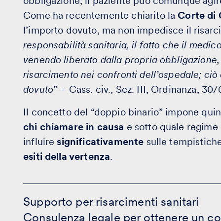
obbligazione, il paziente può comunque agire
Come ha recentemente chiarito la
Corte di
l’importo dovuto, ma non impedisce il risarc
responsabilità sanitaria, il fatto che il medic
venendo liberato dalla propria obbligazione, 
risarcimento nei confronti dell’ospedale; ciò
dovuto
” – Cass. civ., Sez. III, Ordinanza, 30
Il concetto del “doppio binario” impone quin
chi chiamare in causa
e sotto quale regime 
influire
significativamente
sulle tempistiche,
esiti della vertenza
.
Supporto
per
Supporto per risarcimenti sanitari
risarcimenti
Consulenza legale per ottenere un co
sanitari