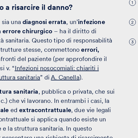
1
o a risarcire il danno?
 sia una
diagnosi errata
, un’
infezione
2
n
errore chirurgico
– ha il diritto di
à sanitaria. Questo tipo di responsabilità
3
e strutture stesse, commettono
errori,
fronti del paziente (per approfondire il
i v. “
Infezioni nosocomiali: chiariti i
uttura sanitaria
” di
A. Canella
).
tura sanitaria
, pubblica o privata, che sui
cc.) che vi lavorano. In entrambi i casi, la
uale
ed
extracontrattuale
, due vie legali
ontrattuale si applica quando esiste un
e e la struttura sanitaria. In questo
 presentare una richiesta di risarcimento