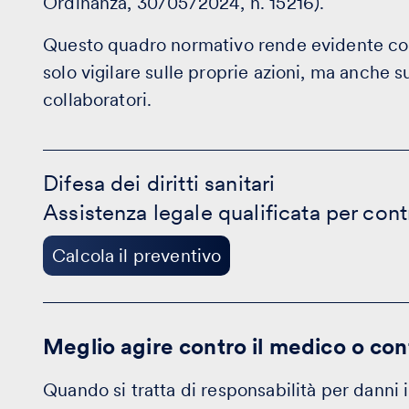
Ordinanza, 30/05/2024, n. 15216).
Questo quadro normativo rende evidente com
solo vigilare sulle proprie azioni, ma anche 
collaboratori.
Difesa
dei
Difesa dei diritti sanitari
diritti
Assistenza legale qualificata per cont
sanitari
-
Calcola
Calcola il preventivo
il
preventivo
Meglio agire contro il medico o con
Quando si tratta di responsabilità per danni i