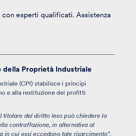
e con esperti qualificati. Assistenza
e della Proprietà Industriale
triale (CPI) stabilisce i principi
o e alla restituzione dei profitti
l titolare del diritto leso può chiedere la
ella contraffazione, in alternativa al
a in cui essi eccedono tale risarcimento
”.