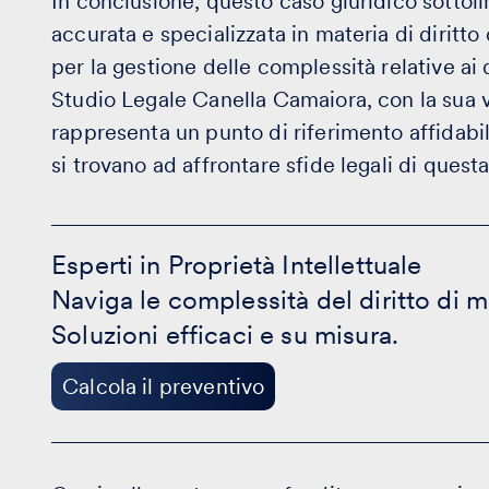
In conclusione, questo caso giuridico sottol
accurata e specializzata in materia di diritto 
per la gestione delle complessità relative ai d
Studio Legale Canella Camaiora, con la sua v
rappresenta un punto di riferimento affidabi
si trovano ad affrontare sfide legali di questa
Esperti
in
Esperti in Proprietà Intellettuale
Proprietà
Naviga le complessità del diritto di m
Intellettuale
-
Soluzioni efficaci e su misura.
Calcola
il
preventivo
Calcola il preventivo