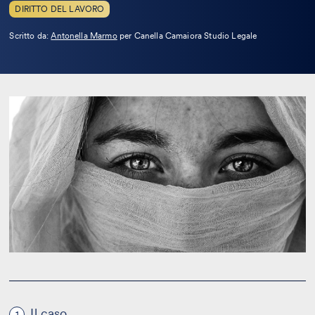
DIRITTO DEL LAVORO
Leggi
Scritto da:
Antonella Marmo
per Canella Camaiora Studio Legale
la
bio
Il caso
1