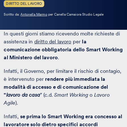
DIRITTO DEL LAVORO
Leggi
Scritto da:
Antonella Marmo
per Canella Camaiora Studio Legale
la
bio
In questi giorni stiamo ricevendo molte richieste di
assistenza in
diritto del lavoro
per
la
comunicazione obbligatoria dello Smart Working
al Ministero del lavoro
.
Infatti, il Governo, per limitare il rischio di contagio,
è intervenuto per
rendere più immediata la
modalità di accesso e di comunicazione del
“
lavoro da casa
” (c.d.
Smart Working
o
Lavoro
Agile
).
Infatti,
se prima lo Smart Working era concesso al
lavoratore solo dietro specifici accordi