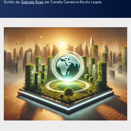
Leggi
Scritto da:
Gabriele Rossi
per Canella Camaiora Studio Legale
la
bio