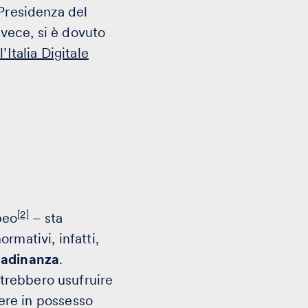
 Presidenza del
nvece, si è dovuto
’Italia Digitale
[2]
peo
– sta
rmativi, infatti,
ttadinanza
.
trebbero usufruire
ere in possesso