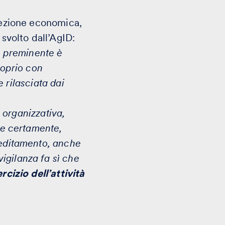
elezione economica,
 svolto dall’AgID:
vo preminente è
roprio con
e rilasciata dai
à organizzativa,
ude certamente,
reditamento, anche
vigilanza fa sì che
cizio dell’attività
D