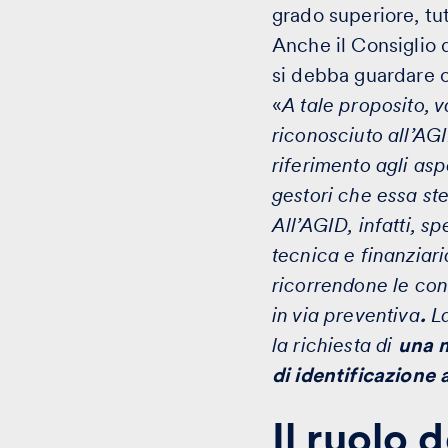
grado superiore, tu
Anche il Consiglio 
si debba guardare co
«
A tale proposito, 
riconosciuto all’AGI
riferimento agli aspe
gestori che essa ste
All’AGID, infatti, sp
tecnica e finanziari
ricorrendone le con
in via preventiva
.
L
la richiesta di
una m
di identificazione
Il ruolo 