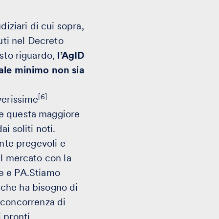
iziari di cui sopra,
uti nel Decreto
esto riguardo,
l’AgID
iale minimo non sia
[6]
verissime
he questa maggiore
ai soliti noti.
ente pregevoli e
ul mercato con la
ese e PA.Stiamo
, che ha bisogno di
a
concorrenza di
 pronti