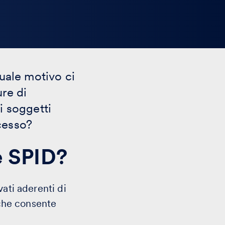
quale motivo ci
ure di
i soggetti
ccesso?
è SPID?
ati aderenti di
 che consente