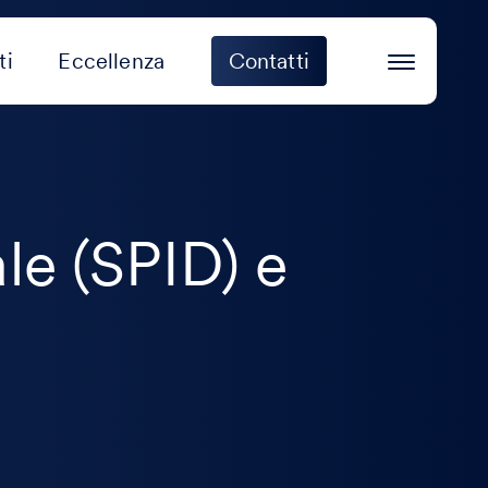
ti
Eccellenza
Contatti
le (SPID) e