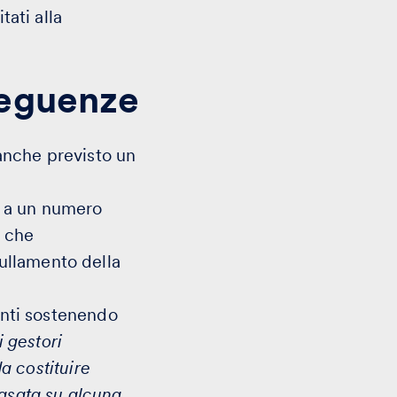
tati alla
nseguenze
anche previsto un
le a un numero
è che
nullamento della
enti sostenendo
i gestori
da costituire
asata su alcuna