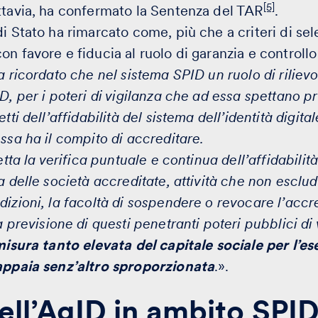
[5]
ttavia, ha confermato la Sentenza del TAR
.
di Stato ha rimarcato come, più che a criteri di s
n favore e fiducia al ruolo di garanzia e controllo
va ricordato che nel sistema SPID un ruolo di rilie
D, per i poteri di vigilanza che ad essa spettano p
tti dell’affidabilità del sistema dell’identità digital
ssa ha il compito di accreditare.
etta la verifica puntuale e continua dell’affidabilit
a delle società accreditate, attività che non escl
dizioni, la facoltà di sospendere o revocare l’acc
a previsione di questi penetranti poteri pubblici di 
isura tanto elevata del capitale sociale per l’eser
 appaia senz’altro sproporzionata
.».
dell’AgID in ambito SPI