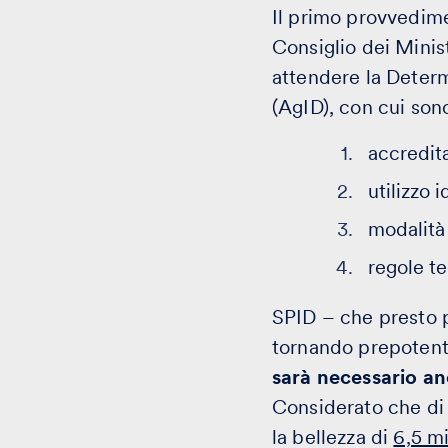
Il primo provvedime
Consiglio dei Minist
attendere la Determ
(AgID), con cui son
accredit
utilizzo 
modalità 
regole t
SPID – che presto 
tornando prepotente
sarà necessario an
Considerato che di
la bellezza di
6,5 mi