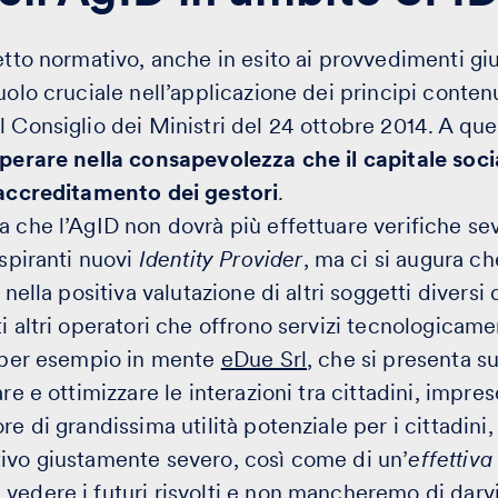
etto normativo, anche in esito ai provvedimenti giud
uolo cruciale nell’applicazione dei principi conten
l Consiglio dei Ministri del 24 ottobre 2014. A qu
 operare nella consapevolezza che il capitale soc
l’accreditamento dei gestori
.
a che l’AgID non dovrà più effettuare verifiche se
aspiranti nuovi
Identity Provider
, ma ci si augura c
 nella positiva valutazione di altri soggetti diversi d
ti altri operatori che offrono servizi tecnologicam
e per esempio in mente
eDue Srl
, che si presenta s
are e ottimizzare le interazioni tra cittadini, impr
re di grandissima utilità potenziale per i cittadini
ivo giustamente severo, così come di un’
effettiv
vedere i futuri risvolti e non mancheremo di darvi