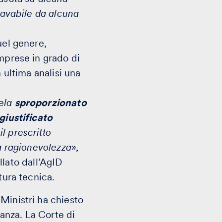
icavabile da alcuna
uel genere,
imprese in grado di
 ultima analisi una
vela
sproporzionato
giustificato
 il prescritto
na ragionevolezza
»
,
llato dall’AgID
tura tecnica.
Ministri ha chiesto
tanza. La Corte di