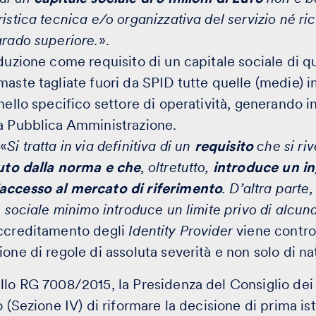
ristica tecnica e/o organizzativa del servizio né r
grado superiore.
».
oduzione come requisito di un capitale sociale di q
maste tagliate fuori da SPID tutte quelle (medie) 
nello specifico settore di operatività, generando in
la Pubblica Amministrazione.
 «
Si tratta in via definitiva di un
requisito
che si ri
luto dalla norma e che
, oltretutto,
introduce un in
accesso al mercato di riferimento
. D’altra parte,
le sociale minimo introduce un limite privo di alcu
accreditamento degli
Identity Provider
viene contro
one di regole di assoluta severità e non solo di na
llo RG 7008/2015, la Presidenza del Consiglio dei 
o (Sezione IV) di riformare la decisione di prima is