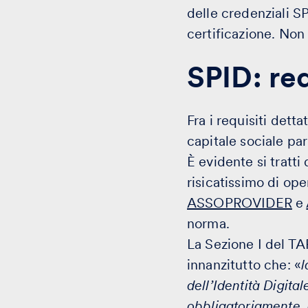
delle credenziali SP
certificazione. Non 
SPID: req
Fra i requisiti dett
capitale sociale par
È evidente si tratti
risicatissimo di ope
ASSOPROVIDER
e
norma.
La Sezione I del TA
innanzitutto che: «
l
dell’Identità Digital
obbligatoriamente,