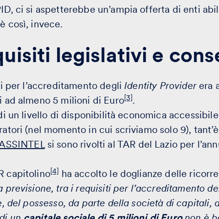
ID, ci si aspetterebbe un’ampia offerta di enti abili
è così, invece.
uisiti legislativi e co
ati per l’accreditamento degli
Identity Provider
era 
[3]
i ad almeno 5 milioni di Euro
.
 di un livello di disponibilità economica accessibi
ratori (nel momento in cui scriviamo solo 9), tant’
ASSINTEL
si sono rivolti al TAR del Lazio per l’an
[4]
R capitolino
ha accolto le doglianze delle ricorr
a previsione, tra i requisiti per l’accreditamento de
e, del possesso, da parte della società di capitali, 
 di un
capitale sociale di 5 milioni di Euro
non è b