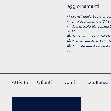
aggiornamenti.
[1]
previsti dall’articolo 4, c
[2]
cfr.
Regolamento eIDAS (e
[3]
Vedi articolo 10, comma 3,
2014.
[4]
Sentenza n. 9951 del 21
[5]
Provvedimento n. 1214 d
[6]
Si fa riferimento a verif
danni.
Attività
Clienti
Eventi
Eccellenza