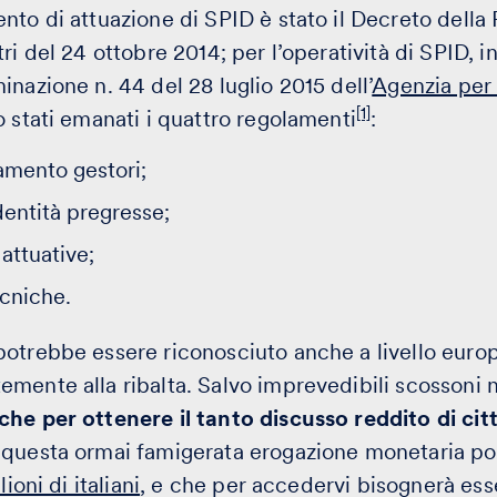
nto di attuazione di SPID è stato il Decreto della
ri del 24 ottobre 2014; per l’operatività di SPID, i
inazione n. 44 del 28 luglio 2015 dell’
Agenzia per l
[1]
o stati emanati i quattro regolamenti
:
amento gestori;
identità pregresse;
attuative;
ecniche.
potrebbe essere riconosciuto anche a livello euro
mente alla ribalta. Salvo imprevedibili scossoni no
che per ottenere il tanto discusso reddito di ci
 questa ormai famigerata erogazione monetaria po
lioni di italiani
, e che per accedervi bisognerà ess