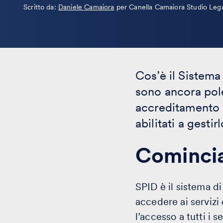
Leggi
Scritto da:
Daniele Camaiora
per Canella Camaiora Studio Leg
la
bio
Cos’è il Sistema
sono ancora pole
accreditamento
abilitati a gesti
Comincia
SPID è il sistema di
accedere ai servizi
l’accesso a tutti i s