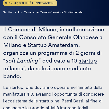
STARTUP, SOCIETÀ E INNOVAZIONE
Leggi
Scritto da:
Arlo Canella
per Canella Camaiora Studio Legale
la
bio
Il
Comune di Milano
, in collaborazione
con il Consolato Generale Olandese a
Milano e Startup Amsterdam,
organizza un programma di 2 giorni di
“
soft Landing
” dedicato a 10
startup
milanesi, da selezionare mediante
bando.
Le startup, che dovranno operare nell’ambito della
manifattura 4.0, avranno l’opportunità di conoscere
l’ecosistema delle startup nei Paesi Bassi, al fine di
espandere le proprie
attività imprenditoriali
.