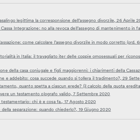
casalingo legittima la corresponsione dell’assegno divorzile, 26 Aprile 
n Cassa Integrazione: no alla revoca dell’assegno di mantenimento in fa
Cassazione: come calcolare l’assegno divorzile in modo corretto (ord.
rialità in Italia: il travagliato iter delle coppie omosessuali per riconosc
one della casa coniugale e figli maggiorenni: i chiarimenti della Cass
one e addebito: cosa succede quando si tollera il tradimento?, 29 Set
tamento, quanto spetta a ciascun erede? (il calcolo della quota eredit
ivere un testamento olografo valido, 7 Settembre 2020
 testamentario: chi è e cosa fa., 17 Agosto 2020
to della separazione: quando chiederlo?, 19 Giugno 2020