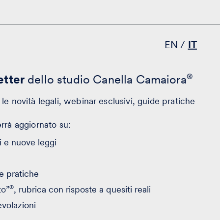
EN
IT
tter
dello studio Canella Camaiora
®
le novità legali, webinar esclusivi, guide pratiche
errà aggiornato su:
 e nuove leggi
e pratiche
®
to”
, rubrica con risposte a quesiti reali
evolazioni