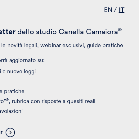
EN
IT
tter
dello studio Canella Camaiora
®
le novità legali, webinar esclusivi, guide pratiche
errà aggiornato su:
 e nuove leggi
e pratiche
®
to”
, rubrica con risposte a quesiti reali
evolazioni
er