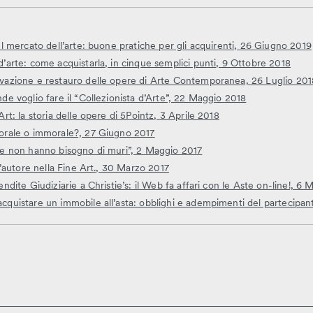
el mercato dell’arte: buone pratiche per gli acquirenti, 26 Giugno 2019
d’arte: come acquistarla, in cinque semplici punti, 9 Ottobre 2018
rvazione e restauro delle opere di Arte Contemporanea, 26 Luglio 201
nde voglio fare il “Collezionista d’Arte”, 22 Maggio 2018
Art: la storia delle opere di 5Pointz, 3 Aprile 2018
morale o immorale?, 27 Giugno 2017
dee non hanno bisogno di muri”, 2 Maggio 2017
 d’autore nella Fine Art., 30 Marzo 2017
endite Giudiziarie a Christie’s: il Web fa affari con le Aste on-line!, 6
cquistare un immobile all’asta: obblighi e adempimenti del partecipa