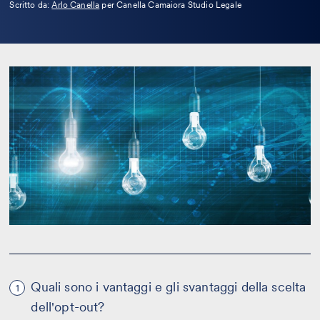
Leggi
Scritto da:
Arlo Canella
per Canella Camaiora Studio Legale
la
bio
Quali sono i vantaggi e gli svantaggi della scelta
1
dell'opt-out?