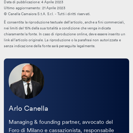
Data di pubblicazione: 4 Aprile 2023
Ultimo aggiornamento: 21 Aprile 2023
© Canella Camaiora S.t.A. S.r.l. - Tutti i diritti riservati.
È consentita la riproduzione testuale dell’articolo, anche a fini commerciali,
nei limiti del 15% della sua totalità a condizione che venga indicata
chiaramente la fonte. In caso di riproduzione online, deve essere inserito un
link all’articolo originale. La riproduzione o la parafrasi non autorizzata e
senza indicazione della fonte sarà perseguita legalmente.
Leggi
la
bio
Arlo Canella
Managing & founding partner, avvocato del
Foro di Milano e cassazionista, responsabile