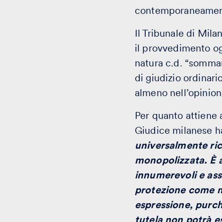
contemporaneament
Il Tribunale di Mil
il provvedimento og
natura c.d. “sommari
di giudizio ordinario
almeno nell’opinione
Per quanto attiene a
Giudice milanese ha
universalmente ric
monopolizzata. È a
innumerevoli e ass
protezione come ma
espressione, purch
tutela non potrà es