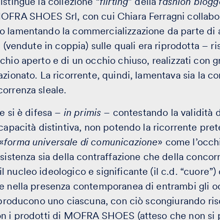
istingue la collezione “
flirting
” della
fashion blogg
OFRA SHOES Srl, con cui Chiara Ferragni collabora,
o lamentando la commercializzazione da parte di 
e (vendute in coppia) sulle quali era riprodotta – 
hio aperto e di un occhio chiuso, realizzati con g
zionato. La ricorrente, quindi, lamentava sia la co
orrenza sleale.
e si è difesa –
in primis
– contestando la validità 
 capacità distintiva, non potendo la ricorrente pre
«
forma universale di comunicazione
» come l’occh
sistenza sia della contraffazione che della concorr
 nucleo ideologico e significante (il c.d. “cuore”)
e nella presenza contemporanea di entrambi gli o
producono uno ciascuna, con ciò scongiurando ris
on i prodotti di MOFRA SHOES (atteso che non si