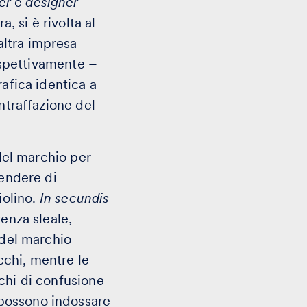
er
e
designer
 si è rivolta al
altra impresa
rispettivamente –
rafica identica a
ntraffazione del
del marchio per
tendere di
iolino.
In secundis
enza sleale,
 del marchio
cchi, mentre le
chi di confusione
 possono indossare