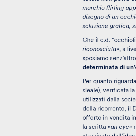
marchio flirting app
disegno di un occhi
soluzione grafica, s
Che il c.d. “occhiol
riconosciuta
», a li
sposiamo senz’altro 
determinata di un
Per quanto riguarda
sleale), verificata 
utilizzati dalla soc
della ricorrente, i
offerte in vendita 
la scritta «
an eye
» 
stuzzicato dall’ide