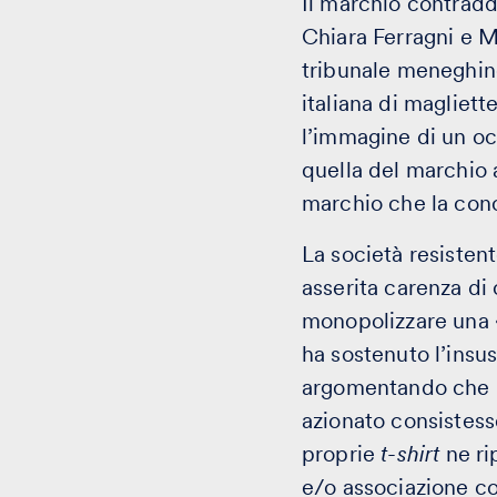
Il marchio contradd
Chiara Ferragni e M
tribunale meneghin
italiana di magliett
l’immagine di un occ
quella del marchio a
marchio che la conc
La società resistent
asserita carenza di
monopolizzare una 
ha sostenuto l’insus
argomentando che il
azionato consistess
proprie
t-shirt
ne ri
e/o associazione c