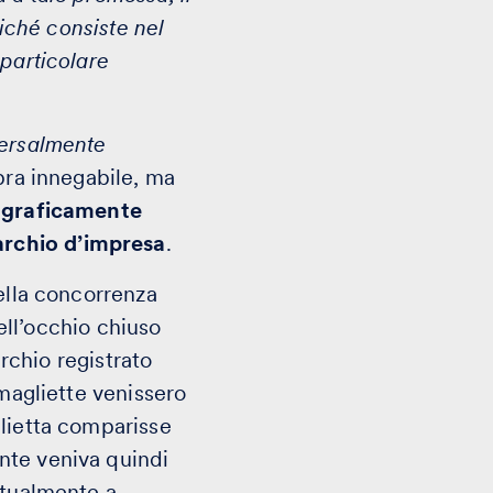
oiché consiste nel
 particolare
ersalmente
bra innegabile, ma
 graficamente
archio d’impresa
.
della concorrenza
dell’occhio chiuso
archio registrato
 magliette venissero
glietta comparisse
ente veniva quindi
stualmente a