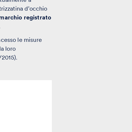
trizzatina d’occhio
l marchio registrato
.
oncesso le misure
la loro
/2015).