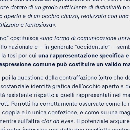
are dotato di un grado sufficiente di distintività p
o aperto e di un occhio chiuso, realizzato con una
tilizzata e fantasiosa
».
ino” costituisca «
una forma di comunicazione univ
vello nazionale e – in generale “occidentale” – sem
la tesi per cui
una rappresentazione specifica e
’espressione comune può costituire un valido m
 poi la questione della contraffazione (oltre che 
la sostanziale identità grafica dell’occhio aperto e 
ietà resistente rispetto a quelli rappresentati nel m
l Dott. Perrotti ha correttamente osservato come le
in coppia e in unica confezione, e come su una ma
mentre sull’altra «
for an eye
». Il potenziale acquir
a di poter indossare una della due magliette conte