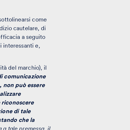
 sottolinearsi come
izio cautelare, di
fficacia a seguito
i interessanti e,
ità del marchio), il
 di comunicazione
e, non può essere
alizzare
e riconoscere
one di tale
stando che la
a a tale premessa, il