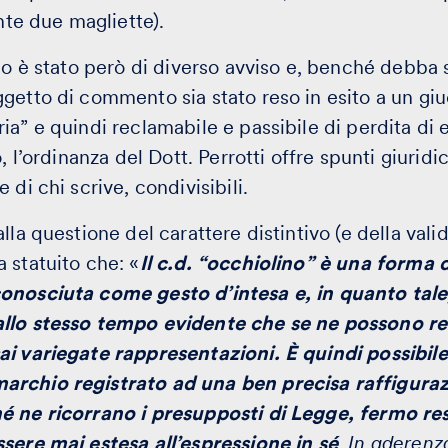
e due magliette).
ano è stato però di diverso avviso e, benché debba
getto di commento sia stato reso in esito a un giud
a” e quindi reclamabile e passibile di perdita di e
, l’ordinanza del Dott. Perrotti offre spunti giuridic
 di chi scrive, condivisibili.
lla questione del carattere distintivo (e della valid
 statuito che: «
Il c.d. “occhiolino” è una forma
onosciuta come gesto d’intesa e, in quanto tal
llo stesso tempo evidente che se ne possono re
ai variegate rappresentazioni. È quindi possibil
rchio registrato ad una ben precisa raffigurazi
é ne ricorrano i presupposti di Legge, fermo re
sere mai estesa all’espressione in sé
. In aderenz