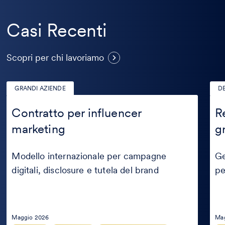
Casi Recenti
Casi
Scopri per chi lavoriamo
Recenti
GRANDI AZIENDE
D
Contratto
Rec
per
cred
Contratto per influencer
R
influencer
per
marketing
g
marketing
ope
graf
Modello internazionale per campagne
Ge
digitali, disclosure e tutela del brand
pe
Maggio 2026
Ma