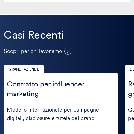
Casi Recenti
Casi
Scopri per chi lavoriamo
Recenti
GRANDI AZIENDE
D
Contratto
Rec
per
cred
Contratto per influencer
R
influencer
per
marketing
g
marketing
ope
graf
Modello internazionale per campagne
Ge
digitali, disclosure e tutela del brand
pe