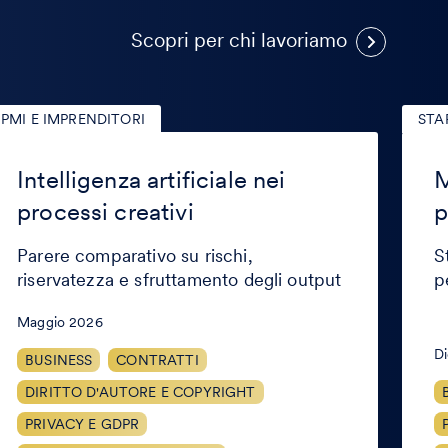
Casi
Scopri per chi lavoriamo
Recen
PMI E IMPRENDITORI
STA
telligenza
Messa
tificiale
in
Intelligenza artificiale nei
M
i
sicure
ocessi
della
processi creativi
p
eativi
propri
intelle
Parere comparativo su rischi,
S
riservatezza e sfruttamento degli output
p
Maggio 2026
D
BUSINESS
CONTRATTI
DIRITTO D'AUTORE E COPYRIGHT
PRIVACY E GDPR