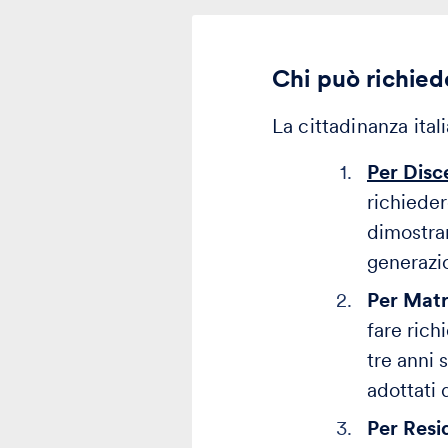
Chi può richiede
La cittadinanza ital
Per Disc
richieder
dimostrar
generazi
Per Mat
fare rich
tre anni 
adottati 
Per Resi