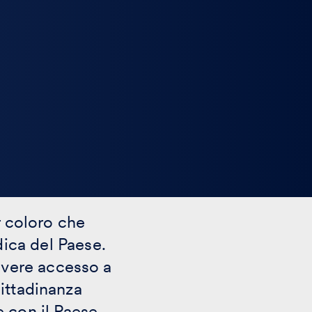
r coloro che
dica del Paese.
, avere accesso a
 cittadinanza
 con il Paese.